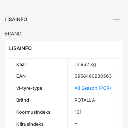
CBB72
3PMSF
kogus
LISAINFO
BRAND
LISAINFO
Kaal
12.962 kg
EAN
6958460930563
vl-tyre-type
All Season (PCR)
Bränd
ROTALLA
Koormusindeks
101
Kiirusindeks
Y