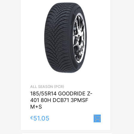
ALL SEASON (PCR)
185/55R14 GOODRIDE Z-
401 80H DCB71 3PMSF
M+S
51.05
€
Lisa korvi