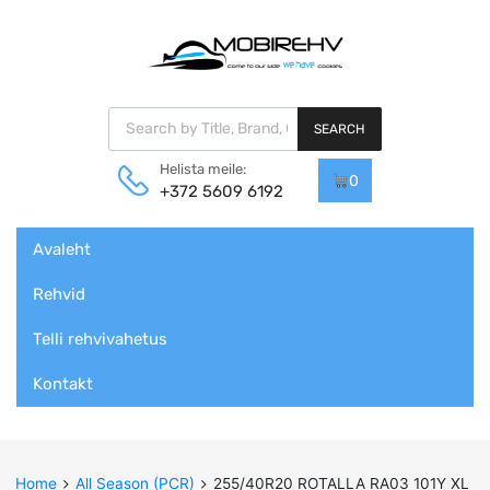
Products search
SEARCH
Helista meile:
0
+372 5609 6192
Skip
Avaleht
to
content
Rehvid
Telli rehvivahetus
Kontakt
Home
All Season (PCR)
255/40R20 ROTALLA RA03 101Y XL