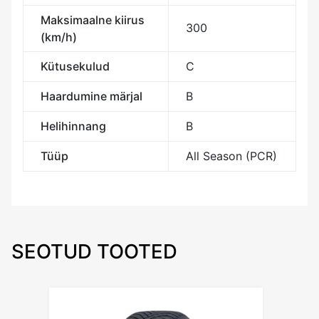
Maksimaalne kiirus
300
(km/h)
Kütusekulud
C
Haardumine märjal
B
Helihinnang
B
Tüüp
All Season (PCR)
SEOTUD TOOTED