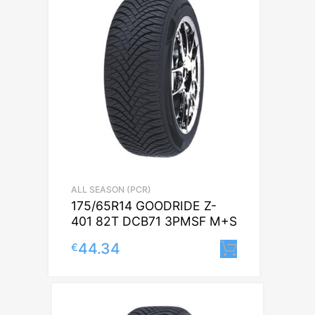
ALL SEASON (PCR)
175/65R14 GOODRIDE Z-
401 82T DCB71 3PMSF M+S
44.34
€
Lisa korvi