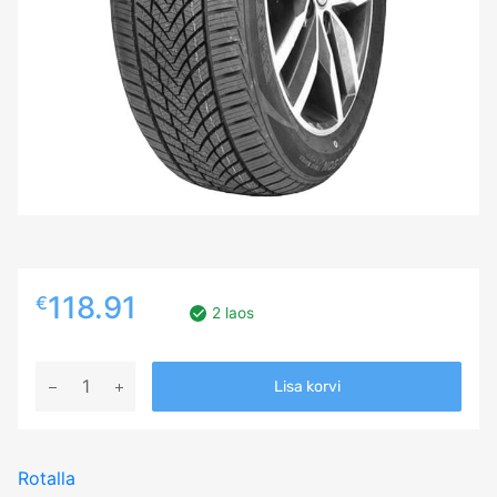
118.91
€
2 laos
255/40R20
Lisa korvi
ROTALLA
RA03
101Y
Rotalla
XL