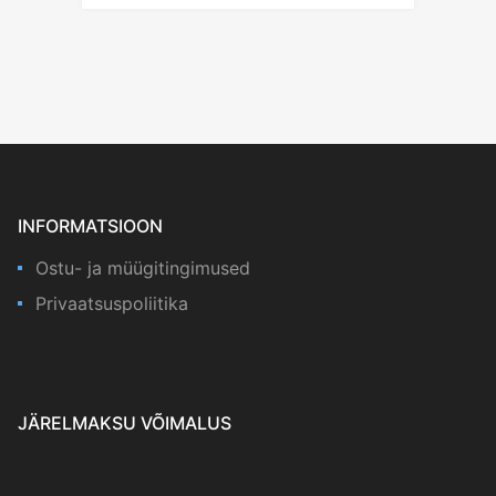
INFORMATSIOON
Ostu- ja müügitingimused
Privaatsuspoliitika
JÄRELMAKSU VÕIMALUS