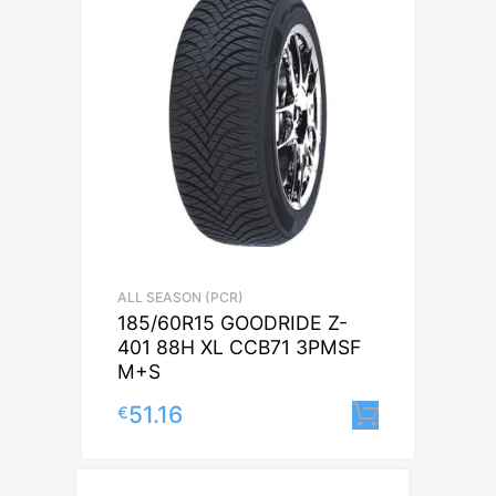
ALL SEASON (PCR)
185/60R15 GOODRIDE Z-
401 88H XL CCB71 3PMSF
M+S
51.16
€
Lisa korv