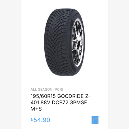
ALL SEASON (PCR)
195/60R15 GOODRIDE Z-
401 88V DCB72 3PMSF
M+S
54.90
€
Lisa korv