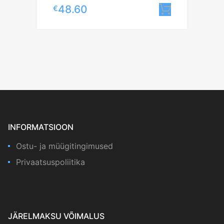
48.60
€
Lisa korv
INFORMATSIOON
Ostu- ja müügitingimused
Privaatsuspoliitika
JÄRELMAKSU VÕIMALUS