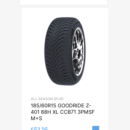
ALL SEASON (PCR)
185/60R15 GOODRIDE Z-
401 88H XL CCB71 3PMSF
M+S
51.16
€
Lisa korv