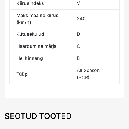
Kiirusindeks
V
Maksimaalne kiirus
240
(km/h)
Kütusekulud
D
Haardumine märjal
C
Helihinnang
B
All Season
Tüüp
(PCR)
SEOTUD TOOTED