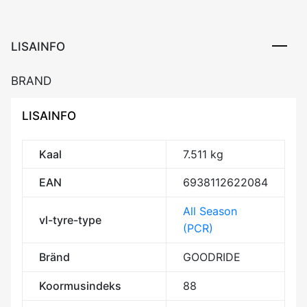
DCB72
3PMSF
M+S
LISAINFO
kogus
BRAND
LISAINFO
Kaal
7.511 kg
EAN
6938112622084
All Season
vl-tyre-type
(PCR)
Bränd
GOODRIDE
Koormusindeks
88