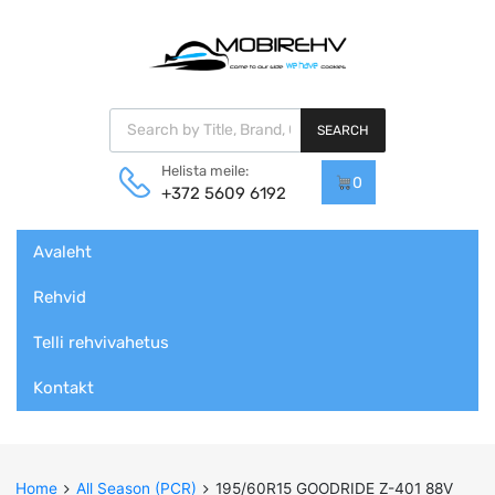
Products search
SEARCH
Helista meile:
0
+372 5609 6192
Skip
Avaleht
to
content
Rehvid
Telli rehvivahetus
Kontakt
Home
All Season (PCR)
195/60R15 GOODRIDE Z-401 88V