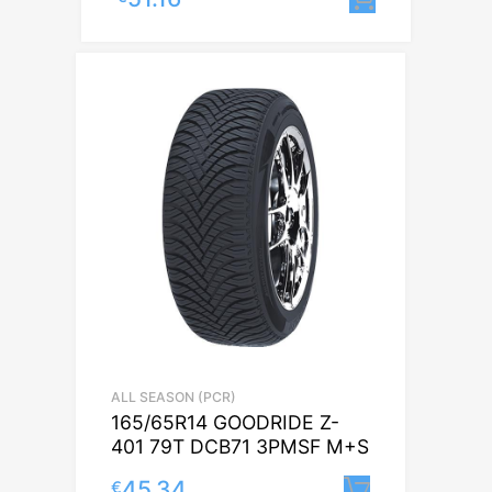
ALL SEASON (PCR)
165/65R14 GOODRIDE Z-
401 79T DCB71 3PMSF M+S
45.34
€
Lisa korvi