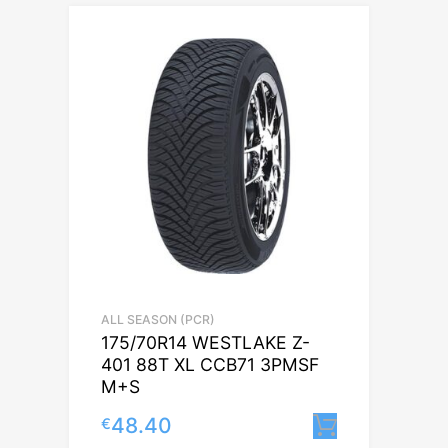
ALL SEASON (PCR)
175/70R14 WESTLAKE Z-
401 88T XL CCB71 3PMSF
M+S
48.40
€
Lisa korvi