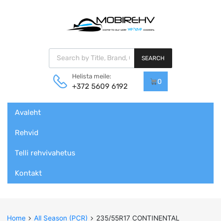
Products search
SEARCH
Helista meile:
0
+372 5609 6192
Skip
Avaleht
to
content
Rehvid
Telli rehvivahetus
Kontakt
Home
All Season (PCR)
235/55R17 CONTINENTAL