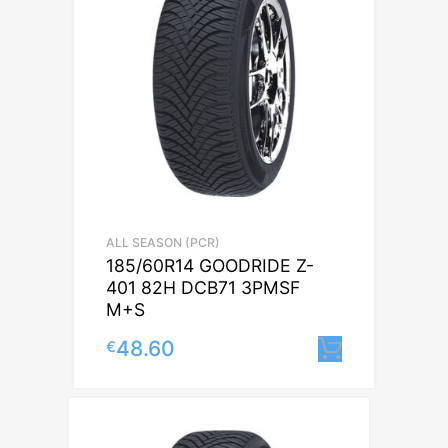
ALL SEASON (PCR)
185/60R14 GOODRIDE Z-
401 82H DCB71 3PMSF
M+S
48.60
€
Lisa korv