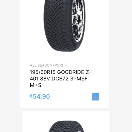
ALL SEASON (PCR)
195/60R15 GOODRIDE Z-
401 88V DCB72 3PMSF
M+S
54.90
€
Lisa korvi