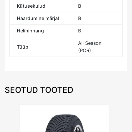
Kütusekulud
B
Haardumine märjal
B
Helihinnang
B
All Season
Tüüp
(PCR)
SEOTUD TOOTED