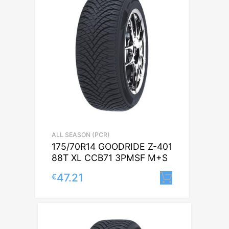
ALL SEASON (PCR)
175/70R14 GOODRIDE Z-401
88T XL CCB71 3PMSF M+S
47.21
€
Lisa korvi