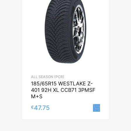
ALL SEASON (PCR)
185/65R15 WESTLAKE Z-
401 92H XL CCB71 3PMSF
M+S
47.75
€
Lisa korv