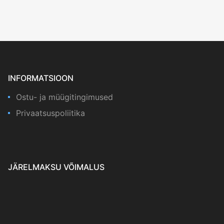
INFORMATSIOON
Ostu- ja müügitingimused
Privaatsuspoliitika
JÄRELMAKSU VÕIMALUS