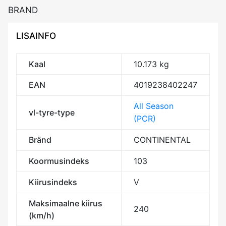
BRAND
LISAINFO
Kaal
10.173 kg
EAN
4019238402247
All Season
vl-tyre-type
(PCR)
Bränd
CONTINENTAL
Koormusindeks
103
Kiirusindeks
V
Maksimaalne kiirus
240
(km/h)