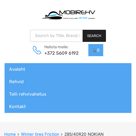
Products search
SEARCH
Helista meile:
0
+372 5609 6192
Skip
Avaleht
to
content
Rehvid
Telli rehvivahetus
Kontakt
Home
Winter tires Friction
285/40R20 NOKIAN