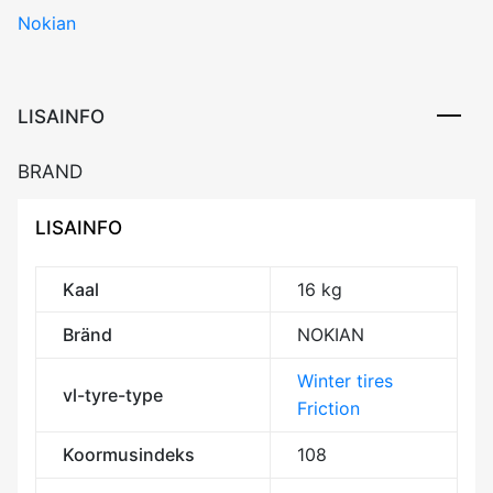
Nokian
SUV
108T
XL
Friction
LISAINFO
BDB73
3PMSF
BRAND
M+S
kogus
LISAINFO
Kaal
16 kg
Bränd
NOKIAN
Winter tires
vl-tyre-type
Friction
Koormusindeks
108