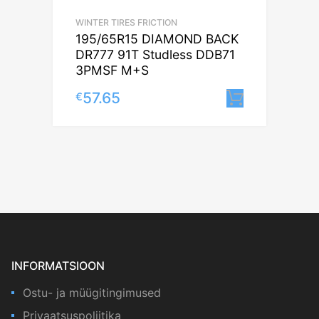
WINTER TIRES FRICTION
195/65R15 DIAMOND BACK
DR777 91T Studless DDB71
3PMSF M+S
57.65
€
Lisa korv
INFORMATSIOON
Ostu- ja müügitingimused
Privaatsuspoliitika