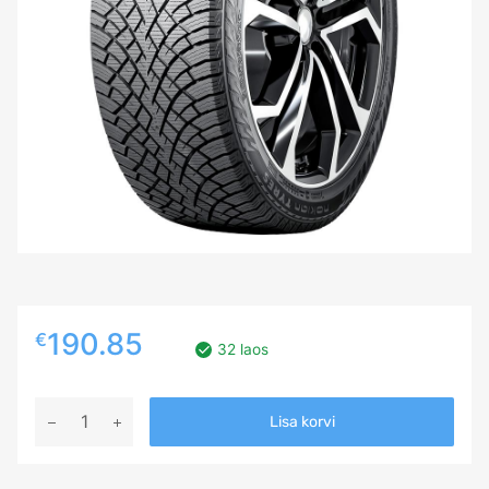
190.85
€
32 laos
285/40R20
Lisa korvi
NOKIAN
HAKKAPELIITTA
R5