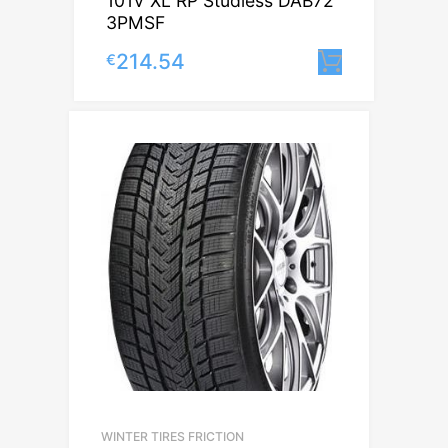
101V XL RP Studless DAB72
3PMSF
214.54
€
Lisa korv
WINTER TIRES FRICTION