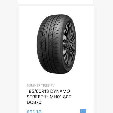
SUMMER TIRES PV
185/60R13 DYNAMO
STREET-H MH01 80T
DCB70
51.16
€
Lisa korv