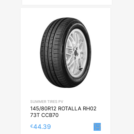
SUMMER TIRES PV
145/80R12 ROTALLA RH02
73T CCB70
44.39
€
Lisa korvi