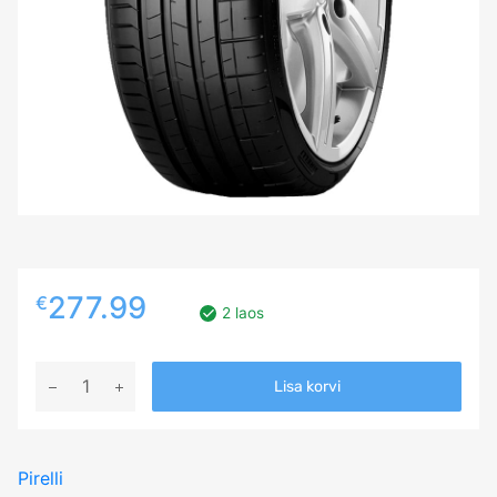
277.99
€
2 laos
285/30R21
Lisa korvi
PIRELLI
P
ZERO
Pirelli
SPORT