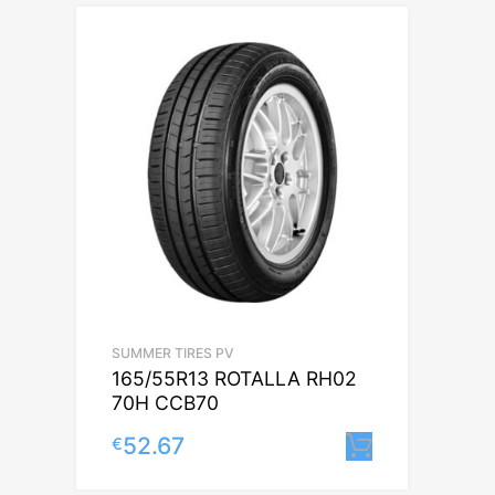
SUMMER TIRES PV
165/55R13 ROTALLA RH02
70H CCB70
52.67
€
Lisa korvi