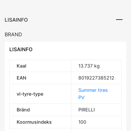
100Y
XL
MGT
LISAINFO
DOT23
CAA71
BRAND
kogus
LISAINFO
Kaal
13.737 kg
EAN
8019227385212
Summer tires
vl-tyre-type
PV
Bränd
PIRELLI
Koormusindeks
100