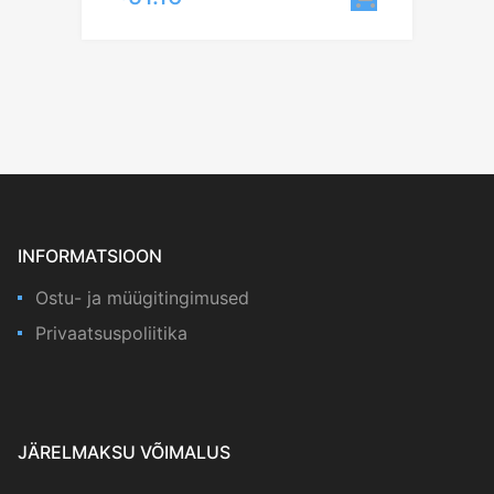
INFORMATSIOON
Ostu- ja müügitingimused
Privaatsuspoliitika
JÄRELMAKSU VÕIMALUS