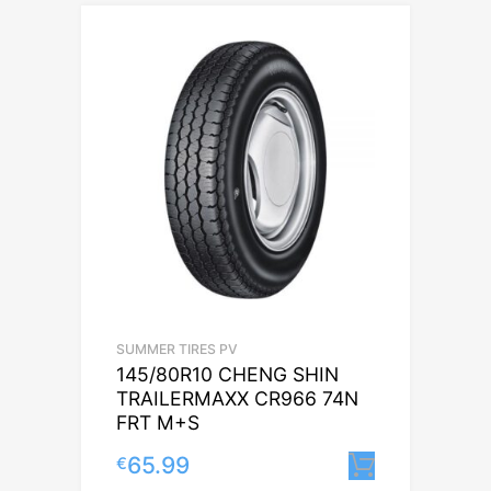
SUMMER TIRES PV
145/80R10 CHENG SHIN
TRAILERMAXX CR966 74N
FRT M+S
65.99
€
Lisa korv