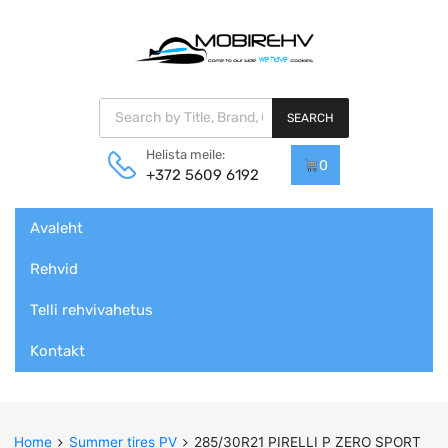
Products search
SEARCH
Helista meile:
0
+372 5609 6192
Skip
Avaleht
to
content
Rehvid
Telli rehvivahetus
Kontakt
Home
Summer tires PV
285/30R21 PIRELLI P ZERO SPORT