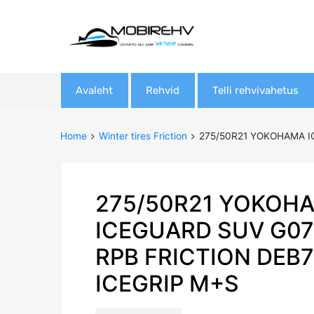
Skip
Avaleht
Rehvid
Telli rehvivahetus
to
content
Home
Winter tires Friction
275/50R21 YOKOHAMA IC
275/50R21 YOKOH
ICEGUARD SUV G07
RPB FRICTION DEB
ICEGRIP M+S