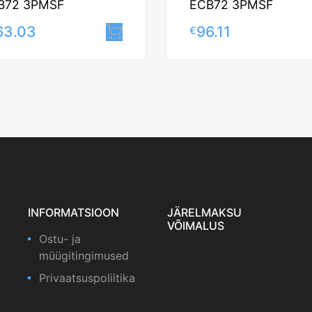
B72 3PMSF
ECB72 3PMSF
63.03
96.11
€
Lisa korvi
INFORMATSIOON
JÄRELMAKSU
VÕIMALUS
Ostu- ja
müügitingimused
Privaatsuspoliitika