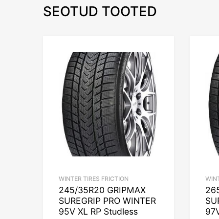
SEOTUD TOOTED
WINTER TIRES FRICTION
WINT
245/35R20 GRIPMAX
26
SUREGRIP PRO WINTER
SU
95V XL RP Studless
97V