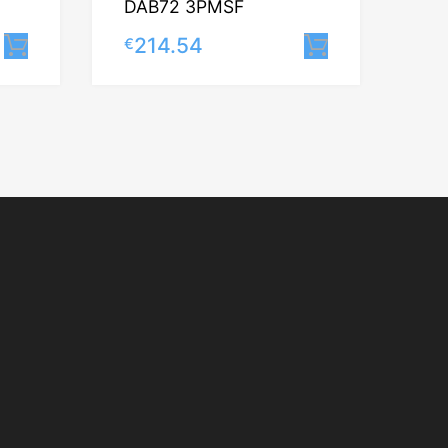
DAB72 3PMSF
214.54
€
Lisa korvi
Lisa korvi