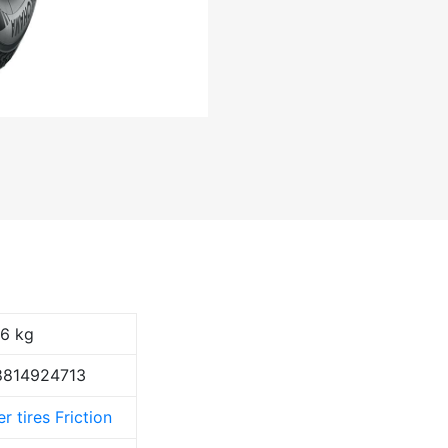
06 kg
8814924713
r tires Friction