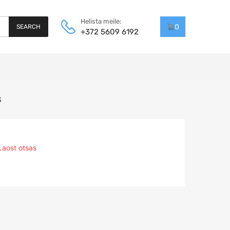
Helista meile:
0
SEARCH
+372 5609 6192
S
Laost otsas