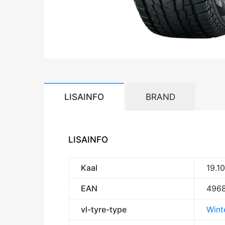
LISAINFO
BRAND
LISAINFO
Kaal
19.1
EAN
496
vl-tyre-type
Winte