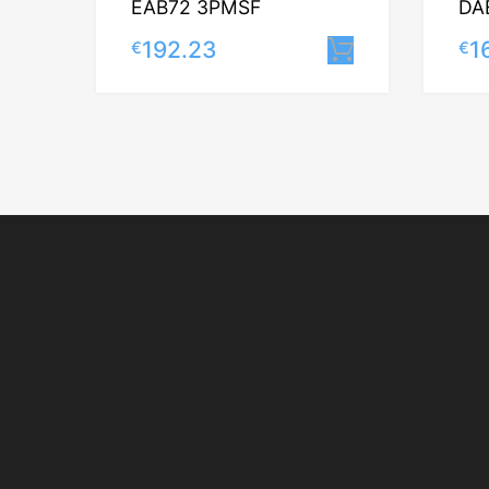
EAB72 3PMSF
DA
192.23
1
€
€
Lisa korvi