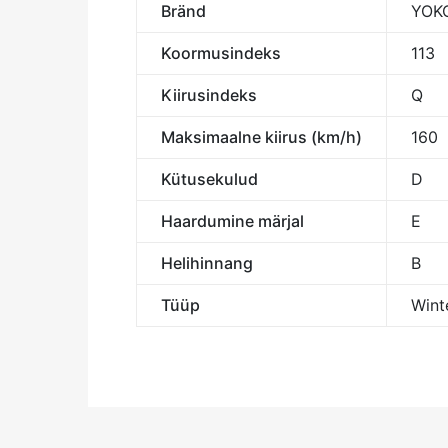
Bränd
YOK
Koormusindeks
113
Kiirusindeks
Q
Maksimaalne kiirus (km/h)
160
Kütusekulud
D
Haardumine märjal
E
Helihinnang
B
Tüüp
Winte