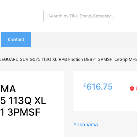
Products search
Kontakt
EGUARD SUV G075 113Q XL RPB Friction DEB71 3PMSF IceGrip M+
616.75
€
AMA
5 113Q XL
71 3PMSF
Yokohama