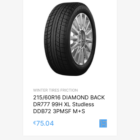
WINTER TIRES FRICTION
215/60R16 DIAMOND BACK
DR777 99H XL Studless
DDB72 3PMSF M+S
75.04
€
Lisa korv