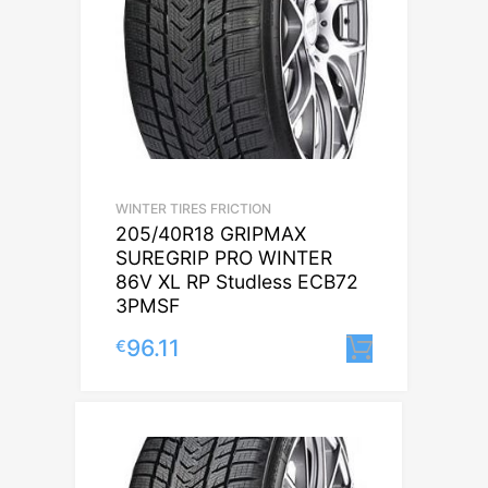
WINTER TIRES FRICTION
205/40R18 GRIPMAX
SUREGRIP PRO WINTER
86V XL RP Studless ECB72
3PMSF
96.11
€
Lisa korv