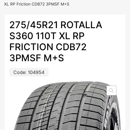
XL RP Friction CDB72 3PMSF M+S
275/45R21 ROTALLA
S360 110T XL RP
FRICTION CDB72
3PMSF M+S
Code:
104954