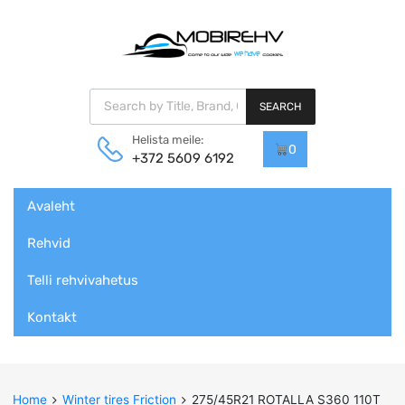
Products search
SEARCH
Helista meile:
0
+372 5609 6192
Skip
Avaleht
to
content
Rehvid
Telli rehvivahetus
Kontakt
Home
Winter tires Friction
275/45R21 ROTALLA S360 110T