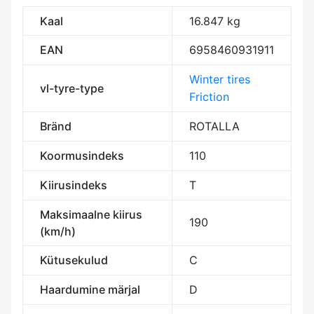
Kaal
16.847 kg
EAN
6958460931911
Winter tires
vl-tyre-type
Friction
Bränd
ROTALLA
Koormusindeks
110
Kiirusindeks
T
Maksimaalne kiirus
190
(km/h)
Kütusekulud
C
Haardumine märjal
D