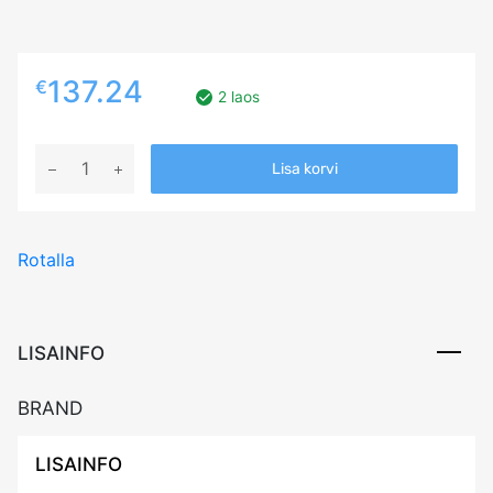
137.24
€
2 laos
275/45R21
Lisa korvi
ROTALLA
S360
110T
Rotalla
XL
RP
Friction
CDB72
LISAINFO
3PMSF
M+S
BRAND
kogus
LISAINFO