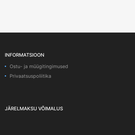
INFORMATSIOON
Ostu- ja müügitingimused
Privaatsuspoliitika
JÄRELMAKSU VÕIMALUS