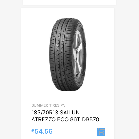
SUMMER TIRES PV
185/70R13 SAILUN
ATREZZO ECO 86T DBB70
54.56
€
Lisa korvi