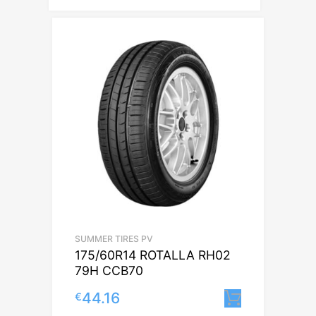
SUMMER TIRES PV
175/60R14 ROTALLA RH02
79H CCB70
44.16
€
Lisa korv