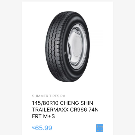
SUMMER TIRES PV
145/80R10 CHENG SHIN
TRAILERMAXX CR966 74N
FRT M+S
65.99
€
Lisa korv