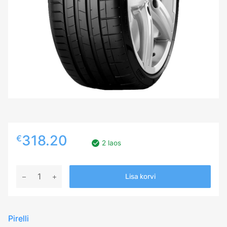
318.20
€
2 laos
275/45R21
Lisa korvi
PIRELLI
P
ZERO
Pirelli
SPORT