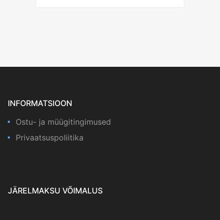
INFORMATSIOON
Ostu- ja müügitingimused
Privaatsuspoliitika
JÄRELMAKSU VÕIMALUS