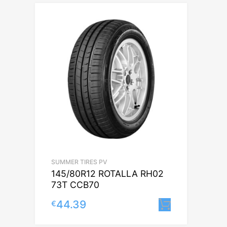
SUMMER TIRES PV
145/80R12 ROTALLA RH02
73T CCB70
44.39
€
Lisa korvi