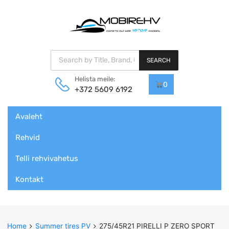
Products search
SEARCH
Helista meile:
0
+372 5609 6192
Skip
Avaleht
to
content
Rehvid
Telli rehvivahetus
Kontakt
Home
Summer tires PV
275/45R21 PIRELLI P ZERO SPORT