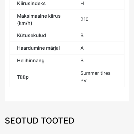
Kiirusindeks
H
Maksimaalne kiirus
210
(km/h)
Kütusekulud
B
Haardumine märjal
A
Helihinnang
B
Summer tires
Tüüp
PV
SEOTUD TOOTED