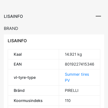
110H
XL
NCS
LISAINFO
FSL
BAB72
BRAND
kogus
LISAINFO
Kaal
14.921 kg
EAN
8019227415346
Summer tires
vl-tyre-type
PV
Bränd
PIRELLI
Koormusindeks
110