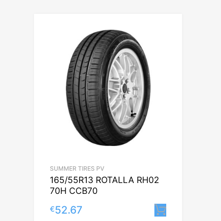
SUMMER TIRES PV
165/55R13 ROTALLA RH02
70H CCB70
52.67
€
Lisa korvi