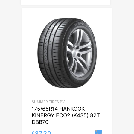
SUMMER TIRES PV
175/65R14 HANKOOK
KINERGY ECO2 (K435) 82T
DBB70
37.30
€
Lisa korv