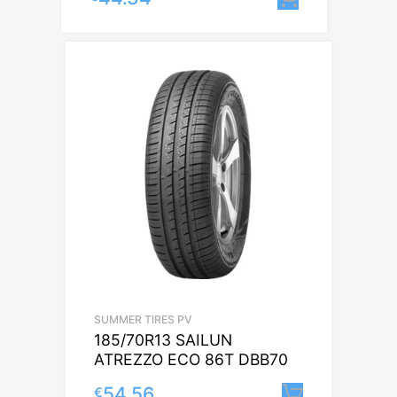
SUMMER TIRES PV
185/70R13 SAILUN
ATREZZO ECO 86T DBB70
54.56
€
Lisa korv