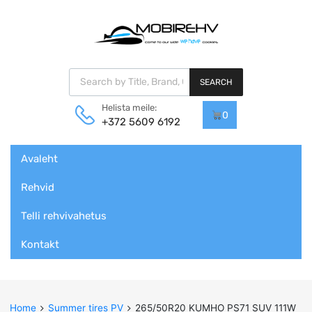
Products search
SEARCH
Helista meile:
0
+372 5609 6192
Skip
Avaleht
to
content
Rehvid
Telli rehvivahetus
Kontakt
Home
Summer tires PV
265/50R20 KUMHO PS71 SUV 111W