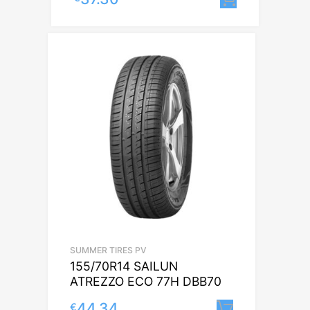
SUMMER TIRES PV
155/70R14 SAILUN
ATREZZO ECO 77H DBB70
44.34
€
Lisa korvi