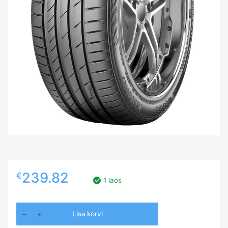
239.82
€
1 laos
265/50R20
Lisa korvi
KUMHO