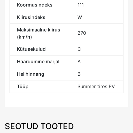
Koormusindeks
111
Kiirusindeks
W
Maksimaalne kiirus
270
(km/h)
Kütusekulud
C
Haardumine märjal
A
Helihinnang
B
Tüüp
Summer tires PV
SEOTUD TOOTED