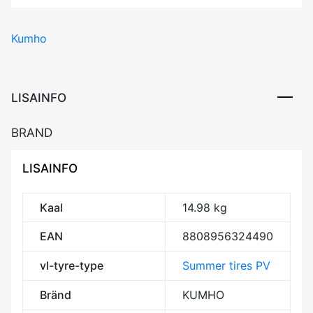
PS71
SUV
Kumho
111W
XL
RP
CAB73
LISAINFO
kogus
BRAND
LISAINFO
Kaal
14.98 kg
EAN
8808956324490
vl-tyre-type
Summer tires PV
Bränd
KUMHO