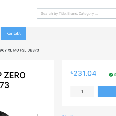
Products search
Kontakt
 96Y XL MO FSL DBB73
231.04
€
P ZERO
9
B73
255/35R19
PIRELLI
P
ZERO
96Y