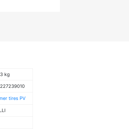
03 kg
9227239010
er tires PV
LLI