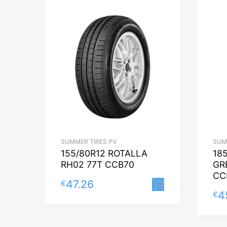
SUMMER TIRES PV
SUM
155/80R12 ROTALLA
18
RH02 77T CCB70
GR
CC
47.26
€
Lisa korvi
4
€