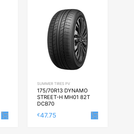
SUMMER TIRES PV
175/70R13 DYNAMO
STREET-H MH01 82T
DCB70
47.75
€
Lisa korvi
Lisa korvi