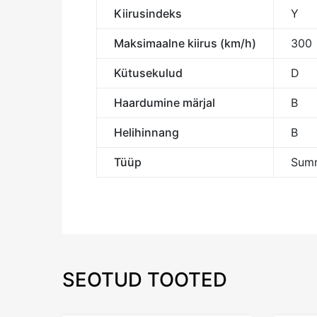
Kiirusindeks
Y
Maksimaalne kiirus (km/h)
300
Kütusekulud
D
Haardumine märjal
B
Helihinnang
B
Tüüp
Summ
SEOTUD TOOTED