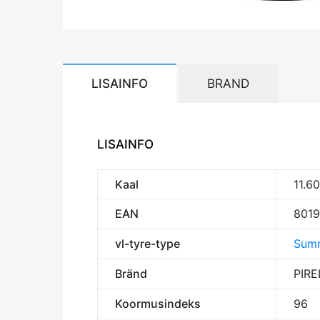
LISAINFO
BRAND
LISAINFO
Kaal
11.6
EAN
801
vl-tyre-type
Summ
Bränd
PIRE
Koormusindeks
96