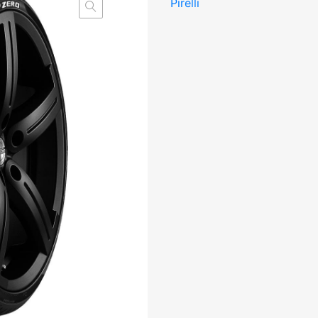
Pirelli
XL
MO
FSL
DBB73
kogus