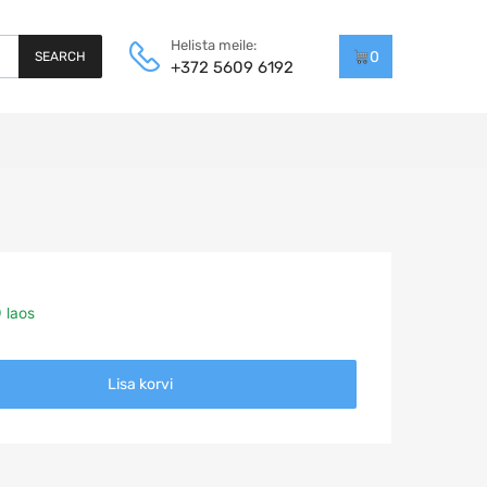
Helista meile:
0
SEARCH
+372 5609 6192
 laos
Lisa korvi