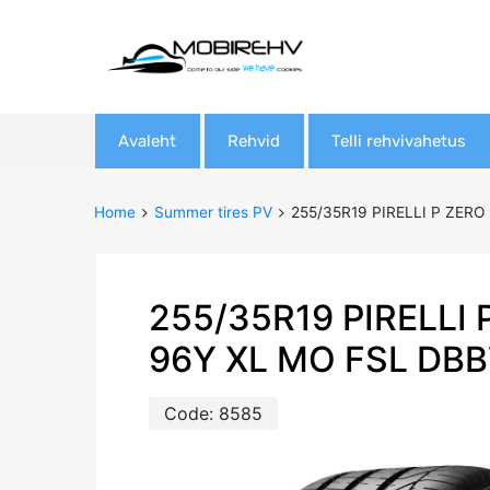
Skip
Avaleht
Rehvid
Telli rehvivahetus
to
content
Home
Summer tires PV
255/35R19 PIRELLI P ZERO
255/35R19 PIRELLI 
96Y XL MO FSL DB
Code:
8585