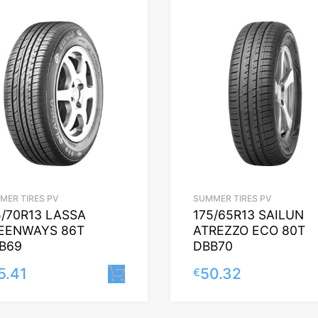
MER TIRES PV
SUMMER TIRES PV
5/70R13 LASSA
175/65R13 SAILUN
EENWAYS 86T
ATREZZO ECO 80T
B69
DBB70
5.41
50.32
€
Lisa korvi