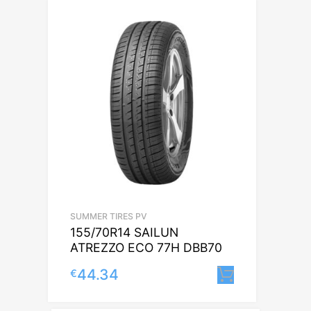
SUMMER TIRES PV
155/70R14 SAILUN
ATREZZO ECO 77H DBB70
44.34
€
Lisa korvi