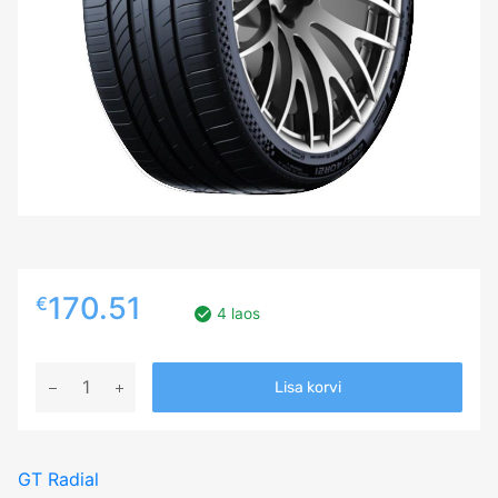
170.51
€
4 laos
245/50R20
Lisa korvi
GT
RADIAL
TOURINGACTIVE
GT Radial
102V