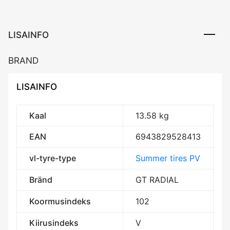
Elect
RP
CBA68
LISAINFO
kogus
BRAND
LISAINFO
Kaal
13.58 kg
EAN
6943829528413
vl-tyre-type
Summer tires PV
Bränd
GT RADIAL
Koormusindeks
102
Kiirusindeks
V