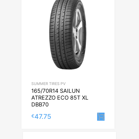
SUMMER TIRES PV
165/70R14 SAILUN
ATREZZO ECO 85T XL
DBB70
47.75
€
Lisa korvi