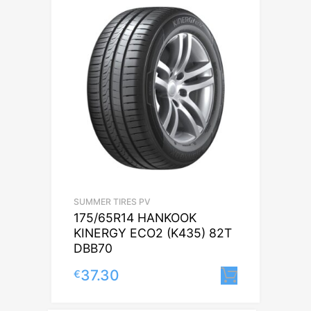
SUMMER TIRES PV
175/65R14 HANKOOK
KINERGY ECO2 (K435) 82T
DBB70
37.30
€
Lisa korv