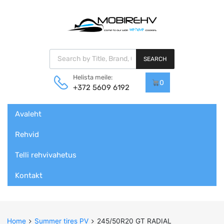
Products search
SEARCH
Helista meile:
0
+372 5609 6192
Skip
Avaleht
to
content
Rehvid
Telli rehvivahetus
Kontakt
Home
Summer tires PV
245/50R20 GT RADIAL