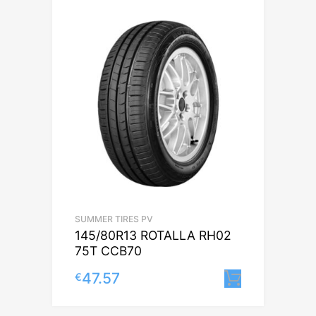
SUMMER TIRES PV
145/80R13 ROTALLA RH02
75T CCB70
47.57
€
Lisa korv