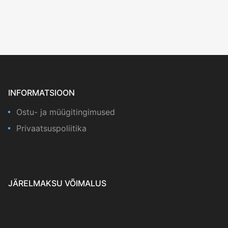
INFORMATSIOON
Ostu- ja müügitingimused
Privaatsuspoliitika
JÄRELMAKSU VÕIMALUS