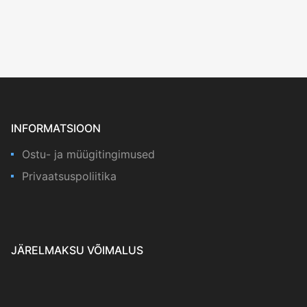
INFORMATSIOON
Ostu- ja müügitingimused
Privaatsuspoliitika
JÄRELMAKSU VÕIMALUS