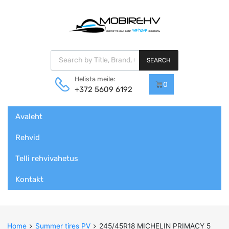
Products search
SEARCH
Helista meile:
0
+372 5609 6192
Skip
Avaleht
to
content
Rehvid
Telli rehvivahetus
Kontakt
Home
Summer tires PV
245/45R18 MICHELIN PRIMACY 5