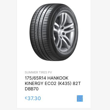
SUMMER TIRES PV
175/65R14 HANKOOK
KINERGY ECO2 (K435) 82T
DBB70
37.30
€
Lisa korvi