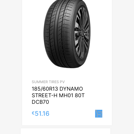
SUMMER TIRES PV
185/60R13 DYNAMO
STREET-H MH01 80T
DCB70
51.16
€
Lisa korv