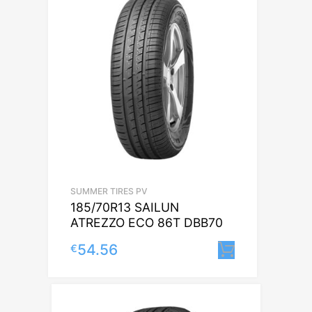
SUMMER TIRES PV
185/70R13 SAILUN
ATREZZO ECO 86T DBB70
54.56
€
Lisa korvi