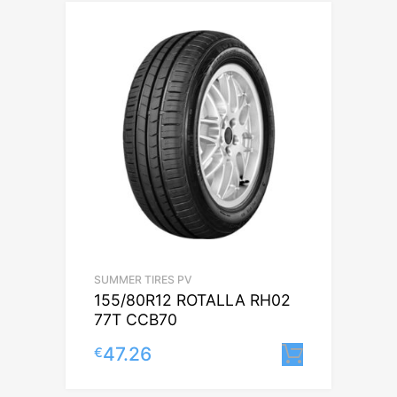
SUMMER TIRES PV
155/80R12 ROTALLA RH02
77T CCB70
47.26
€
Lisa korv