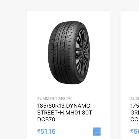
SUMMER TIRES PV
SUM
185/60R13 DYNAMO
17
STREET-H MH01 80T
GR
DCB70
CC
51.16
6
€
€
Lisa korvi