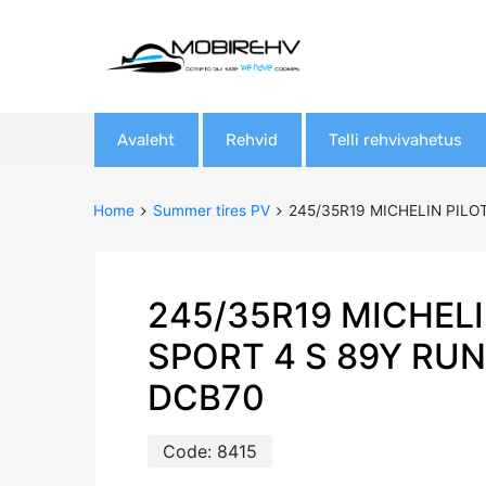
Skip
Avaleht
Rehvid
Telli rehvivahetus
to
content
Home
Summer tires PV
245/35R19 MICHELIN PILOT
245/35R19 MICHELI
SPORT 4 S 89Y RUN
DCB70
Code:
8415