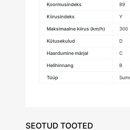
Koormusindeks
89
Kiirusindeks
Y
Maksimaalne kiirus (km/h)
300
Kütusekulud
D
Haardumine märjal
C
Helihinnang
B
Tüüp
Summ
SEOTUD TOOTED