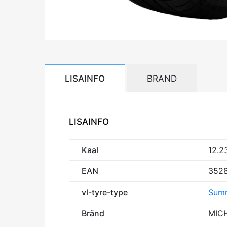
LISAINFO
BRAND
LISAINFO
Kaal
12.2
EAN
352
vl-tyre-type
Summ
Bränd
MIC