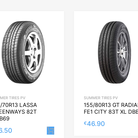
MER TIRES PV
SUMMER TIRES PV
5/70R13 LASSA
155/80R13 GT RADIA
EENWAYS 82T
FE1 CITY 83T XL DB
B69
46.90
€
6.50
Lisa korvi