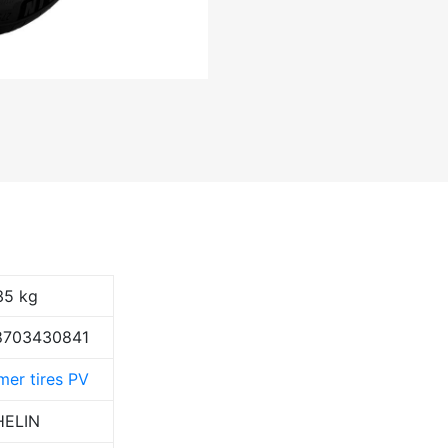
35 kg
8703430841
er tires PV
HELIN