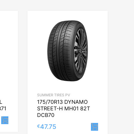
SUMMER TIRES PV
L
175/70R13 DYNAMO
B71
STREET-H MH01 82T
DCB70
Lisa korvi
47.75
€
Lisa korvi