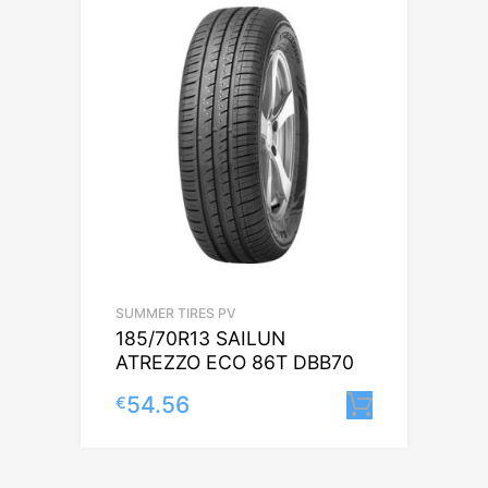
SUMMER TIRES PV
185/70R13 SAILUN
ATREZZO ECO 86T DBB70
54.56
€
Lisa korv