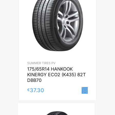
SUMMER TIRES PV
175/65R14 HANKOOK
KINERGY ECO2 (K435) 82T
DBB70
37.30
€
Lisa korv