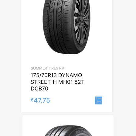
SUMMER TIRES PV
175/70R13 DYNAMO
STREET-H MH01 82T
DCB70
47.75
€
Lisa korvi