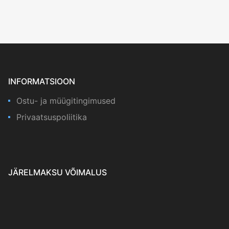
INFORMATSIOON
Ostu- ja müügitingimused
Privaatsuspoliitika
JÄRELMAKSU VÕIMALUS