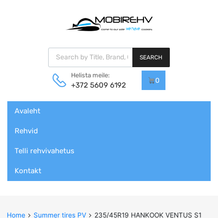
Products search
SEARCH
Helista meile:
0
+372 5609 6192
Skip
Avaleht
to
content
Rehvid
Telli rehvivahetus
Kontakt
Home
Summer tires PV
235/45R19 HANKOOK VENTUS S1