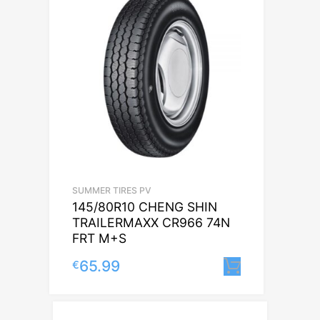
SUMMER TIRES PV
145/80R10 CHENG SHIN
TRAILERMAXX CR966 74N
FRT M+S
65.99
€
Lisa korvi