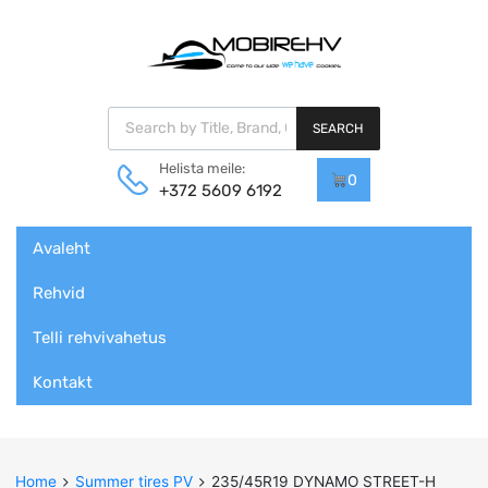
Products search
SEARCH
Helista meile:
0
+372 5609 6192
Skip
Avaleht
to
content
Rehvid
Telli rehvivahetus
Kontakt
Home
Summer tires PV
235/45R19 DYNAMO STREET-H