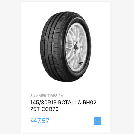
SUMMER TIRES PV
145/80R13 ROTALLA RH02
75T CCB70
47.57
€
Lisa korvi