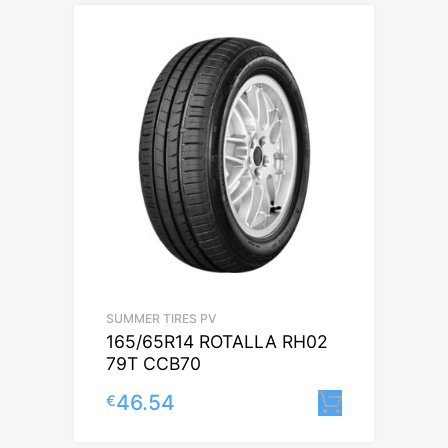
SUMMER TIRES PV
165/65R14 ROTALLA RH02
79T CCB70
46.54
€
Lisa korv