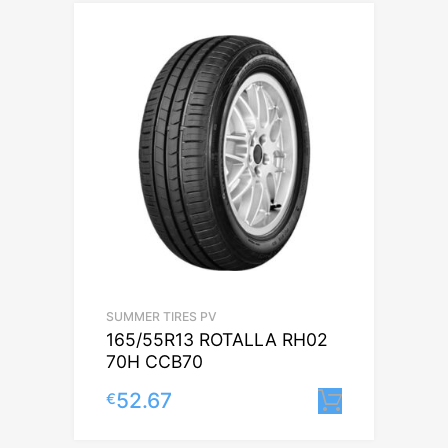
SUMMER TIRES PV
165/55R13 ROTALLA RH02
70H CCB70
52.67
€
Lisa korv