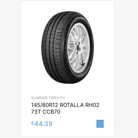
SUMMER TIRES PV
145/80R12 ROTALLA RH02
73T CCB70
44.39
€
Lisa korvi