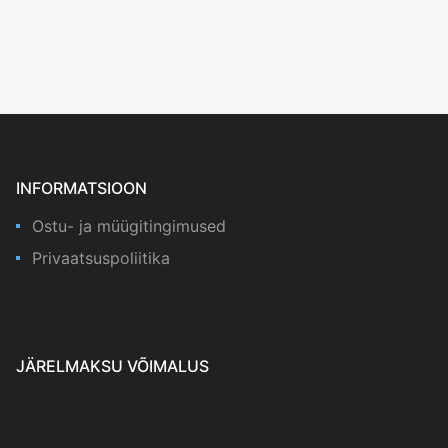
INFORMATSIOON
Ostu- ja müügitingimused
Privaatsuspoliitika
JÄRELMAKSU VÕIMALUS