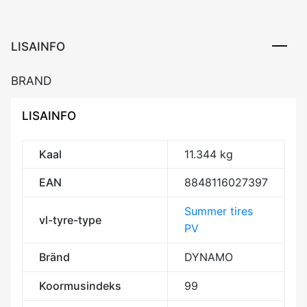
99Y
XL
RP
LISAINFO
CAB71
kogus
BRAND
LISAINFO
Kaal
11.344 kg
EAN
8848116027397
Summer tires
vl-tyre-type
PV
Bränd
DYNAMO
Koormusindeks
99