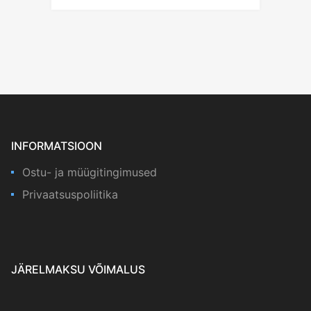
INFORMATSIOON
Ostu- ja müügitingimused
Privaatsuspoliitika
JÄRELMAKSU VÕIMALUS