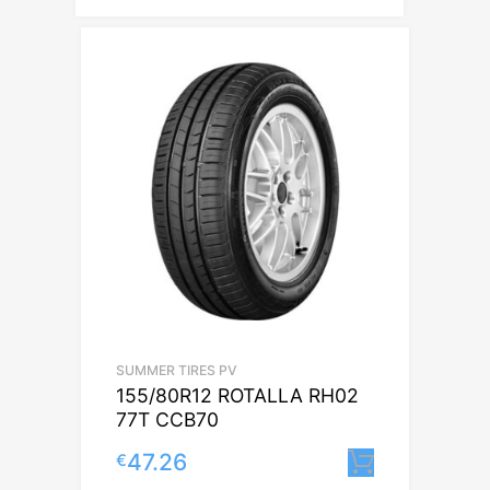
SUMMER TIRES PV
155/80R12 ROTALLA RH02
77T CCB70
47.26
€
Lisa korv