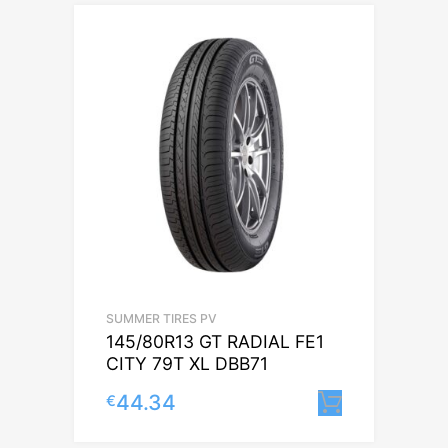
SUMMER TIRES PV
145/80R13 GT RADIAL FE1
CITY 79T XL DBB71
44.34
€
Lisa korv