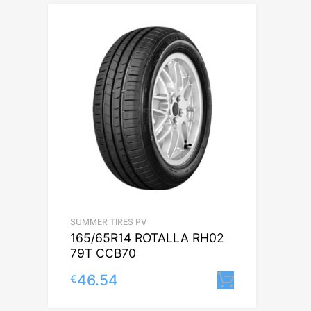
SUMMER TIRES PV
165/65R14 ROTALLA RH02
79T CCB70
46.54
€
Lisa korvi