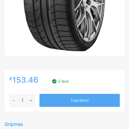
153.46
€
2 laos
235/40R20
Lisa korvi
GRIPMAX
STATURE
H/T
Gripmax
96Y