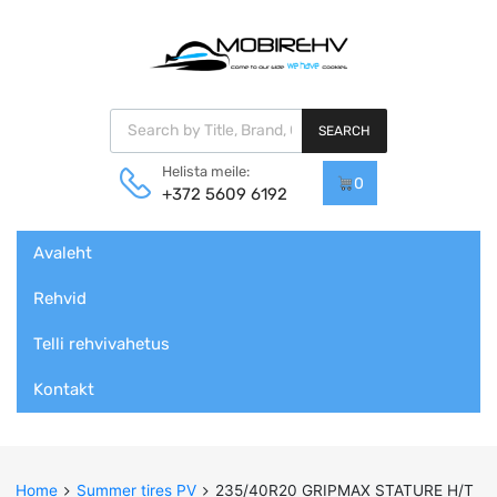
Products search
SEARCH
Helista meile:
0
+372 5609 6192
Skip
Avaleht
to
content
Rehvid
Telli rehvivahetus
Kontakt
Home
Summer tires PV
235/40R20 GRIPMAX STATURE H/T