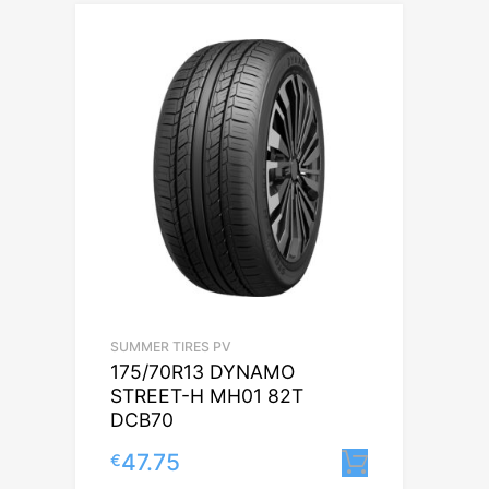
SUMMER TIRES PV
175/70R13 DYNAMO
STREET-H MH01 82T
DCB70
47.75
€
Lisa korvi