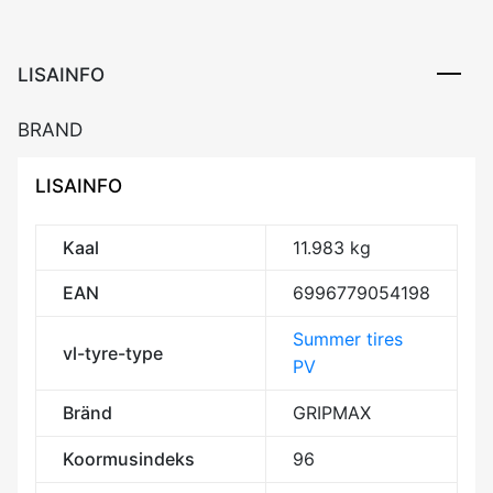
XL
RP
CCB71
LISAINFO
kogus
BRAND
LISAINFO
Kaal
11.983 kg
EAN
6996779054198
Summer tires
vl-tyre-type
PV
Bränd
GRIPMAX
Koormusindeks
96