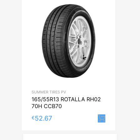
SUMMER TIRES PV
165/55R13 ROTALLA RH02
70H CCB70
52.67
€
Lisa korvi