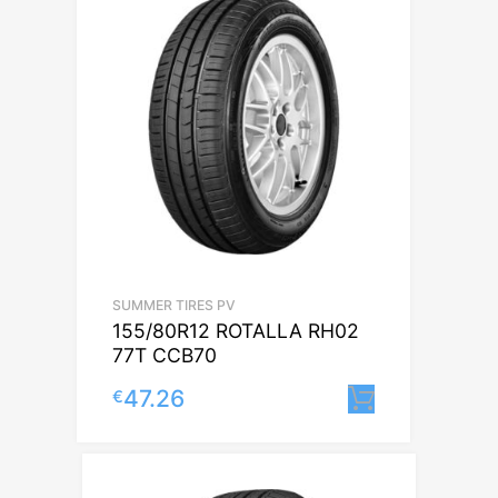
SUMMER TIRES PV
155/80R12 ROTALLA RH02
77T CCB70
47.26
€
Lisa korvi