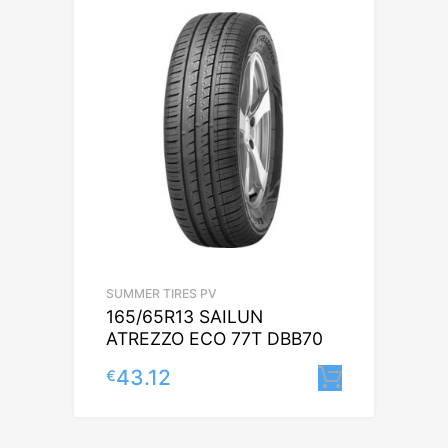
SUMMER TIRES PV
165/65R13 SAILUN
ATREZZO ECO 77T DBB70
43.12
€
Lisa korv