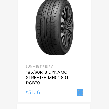
SUMMER TIRES PV
185/60R13 DYNAMO
STREET-H MH01 80T
DCB70
51.16
€
Lisa korv