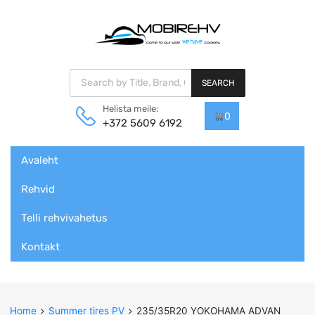
Products search
SEARCH
Helista meile:
0
+372 5609 6192
Skip
Avaleht
to
content
Rehvid
Telli rehvivahetus
Kontakt
Home
Summer tires PV
235/35R20 YOKOHAMA ADVAN