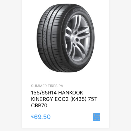
SUMMER TIRES PV
155/65R14 HANKOOK
KINERGY ECO2 (K435) 75T
CBB70
69.50
€
Lisa korv