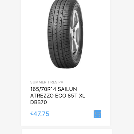
SUMMER TIRES PV
165/70R14 SAILUN
ATREZZO ECO 85T XL
DBB70
47.75
€
Lisa korvi