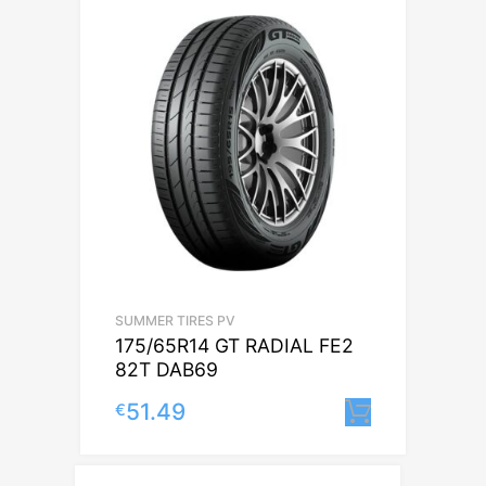
SUMMER TIRES PV
175/65R14 GT RADIAL FE2
82T DAB69
51.49
€
Lisa korv