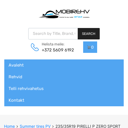
Products search
SEARCH
Helista meile:
0
+372 5609 6192
Skip
Avaleht
to
content
Rehvid
Telli rehvivahetus
Kontakt
Home
Summer tires PV
235/35R19 PIRELLI P ZERO SPORT