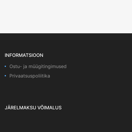
INFORMATSIOON
Ostu- ja müügitingimused
Privaatsuspoliitika
JÄRELMAKSU VÕIMALUS