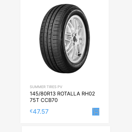
SUMMER TIRES PV
145/80R13 ROTALLA RH02
75T CCB70
47.57
€
Lisa korvi