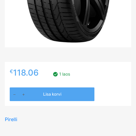
118.06
€
1 laos
235/35R19
Lisa korvi
PIRELLI
P
ZERO
Pirelli
87Y
N2
FSL