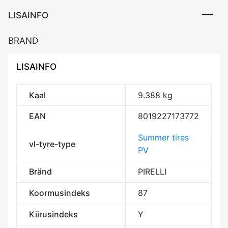
DAB71
LISAINFO
kogus
BRAND
LISAINFO
Kaal
9.388 kg
EAN
8019227173772
Summer tires
vl-tyre-type
PV
Bränd
PIRELLI
Koormusindeks
87
Kiirusindeks
Y