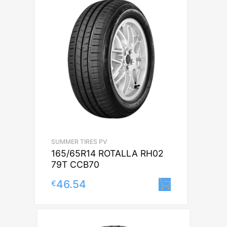
SUMMER TIRES PV
165/65R14 ROTALLA RH02
79T CCB70
46.54
€
Lisa korvi