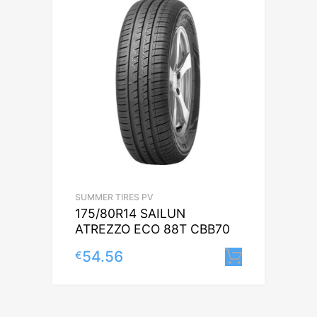
SUMMER TIRES PV
175/80R14 SAILUN
ATREZZO ECO 88T CBB70
54.56
€
Lisa korv