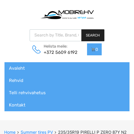
Products search
SEARCH
Helista meile:
0
+372 5609 6192
Skip
Avaleht
to
content
Rehvid
Telli rehvivahetus
Kontakt
Home
Summer tires PV
235/35R19 PIRELLI P ZERO 87Y N2