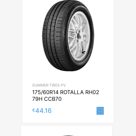
SUMMER TIRES PV
175/60R14 ROTALLA RH02
79H CCB70
44.16
€
Lisa korv