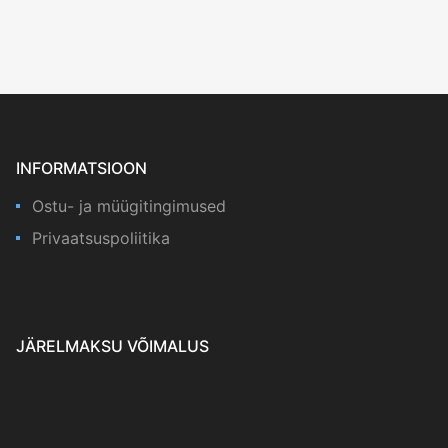
INFORMATSIOON
Ostu- ja müügitingimused
Privaatsuspoliitika
JÄRELMAKSU VÕIMALUS