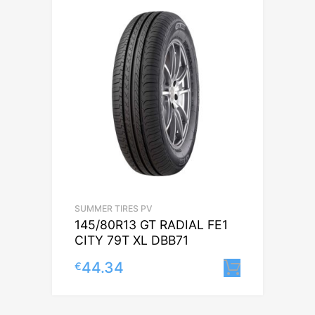
SUMMER TIRES PV
145/80R13 GT RADIAL FE1
CITY 79T XL DBB71
44.34
€
Lisa korv