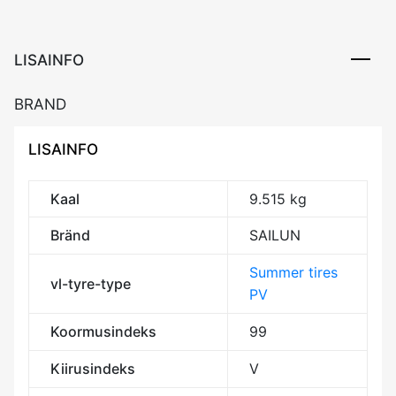
XL
BAB70
kogus
LISAINFO
BRAND
LISAINFO
Kaal
9.515 kg
Bränd
SAILUN
Summer tires
vl-tyre-type
PV
Koormusindeks
99
Kiirusindeks
V