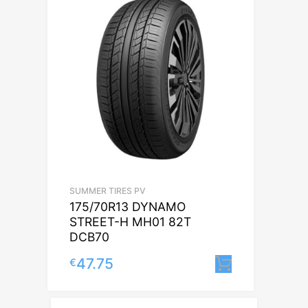
SUMMER TIRES PV
175/70R13 DYNAMO
STREET-H MH01 82T
DCB70
47.75
€
Lisa korvi