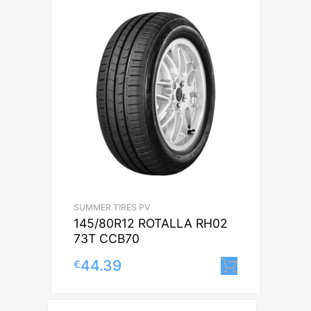
SUMMER TIRES PV
145/80R12 ROTALLA RH02
73T CCB70
44.39
€
Lisa korv