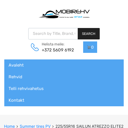
Products search
SEARCH
Helista meile:
0
+372 5609 6192
Skip
Avaleht
to
content
Rehvid
Telli rehvivahetus
Kontakt
Home
Summer tires PV
225/55R16 SAILUN ATREZZO ELITE2