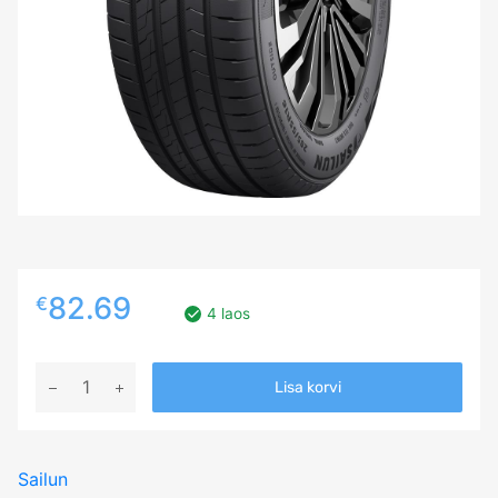
82.69
€
4 laos
225/55R16
Lisa korvi
SAILUN
ATREZZO
ELITE2
Sailun
99V