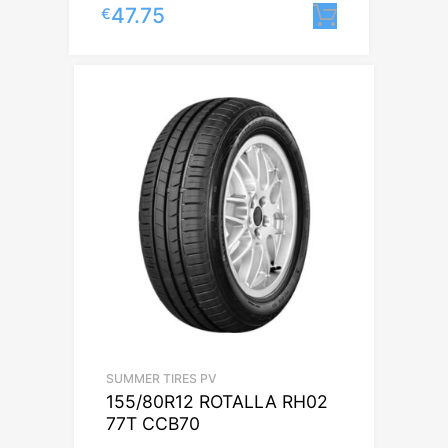
47.75
€
Lisa korvi
SUMMER TIRES PV
155/80R12 ROTALLA RH02
77T CCB70