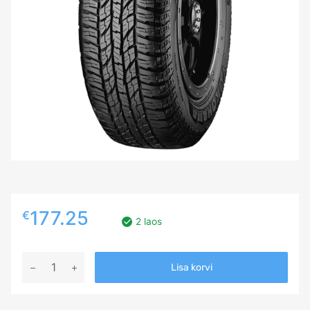
177.25
€
2 laos
225/50R18
Lisa korvi
YOKOHAMA
GEOLANDAR
A/T-