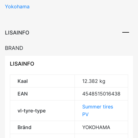
Yokohama
S
G015
95H
RPB
LISAINFO
ECB72
3PMSF
BRAND
M+S
kogus
LISAINFO
Kaal
12.382 kg
EAN
4548515016438
Summer tires
vl-tyre-type
PV
Bränd
YOKOHAMA