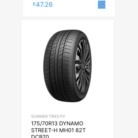
47.26
€
Lisa korv
SUMMER TIRES PV
175/70R13 DYNAMO
STREET-H MH01 82T
DCB70