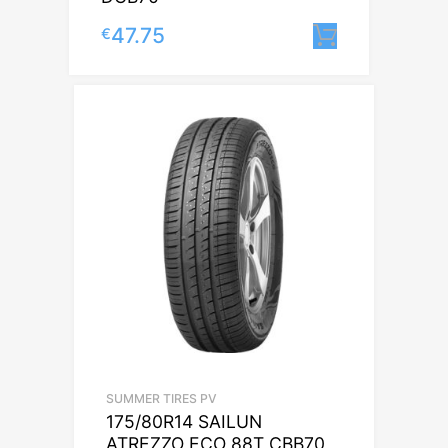
47.75
€
Lisa korvi
SUMMER TIRES PV
175/80R14 SAILUN
ATREZZO ECO 88T CBB70