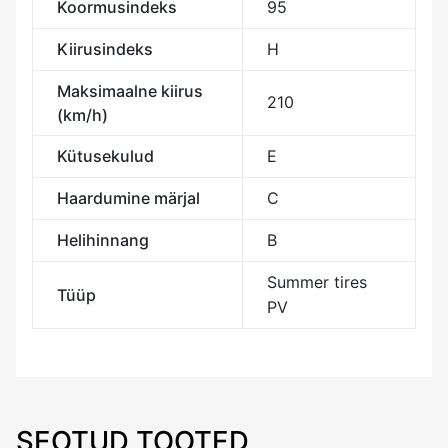
Koormusindeks
95
Kiirusindeks
H
Maksimaalne kiirus
210
(km/h)
Kütusekulud
E
Haardumine märjal
C
Helihinnang
B
Summer tires
Tüüp
PV
SEOTUD TOOTED