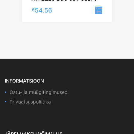
54.56
€
Lisa korv
INFORMATSIOON
Ostu- ja müügitingimused
Privaatsuspoliitika