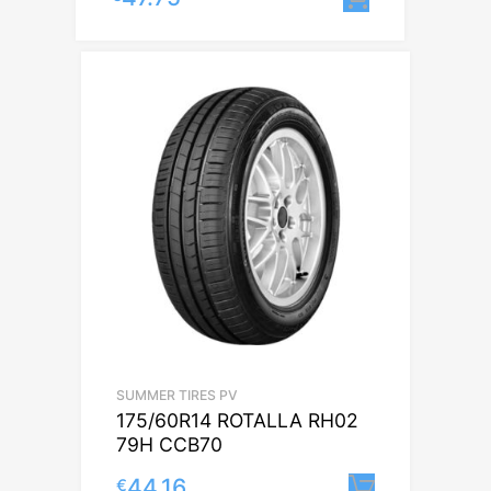
SUMMER TIRES PV
175/60R14 ROTALLA RH02
79H CCB70
44.16
€
Lisa korv