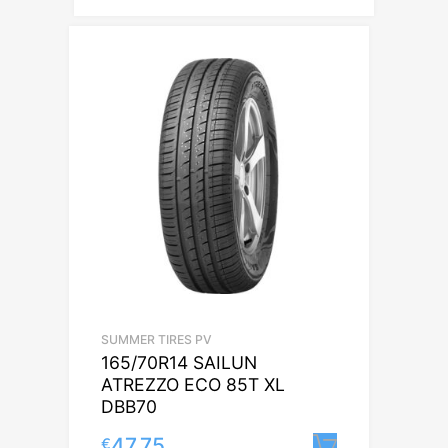
SUMMER TIRES PV
165/70R14 SAILUN
ATREZZO ECO 85T XL
DBB70
47.75
€
Lisa korvi