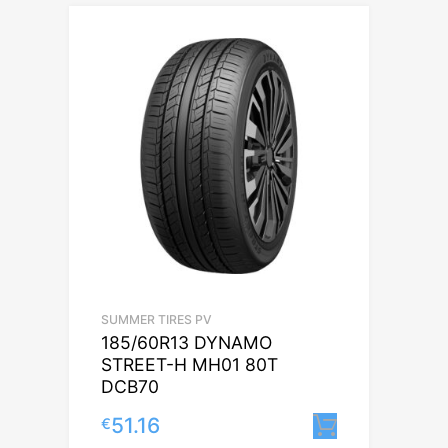
SUMMER TIRES PV
185/60R13 DYNAMO
STREET-H MH01 80T
DCB70
51.16
€
Lisa korvi