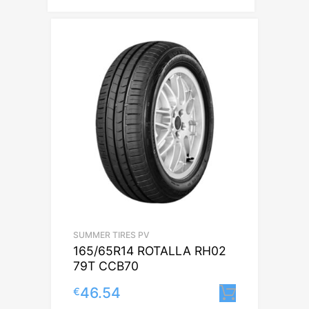
SUMMER TIRES PV
165/65R14 ROTALLA RH02
79T CCB70
46.54
€
Lisa korv