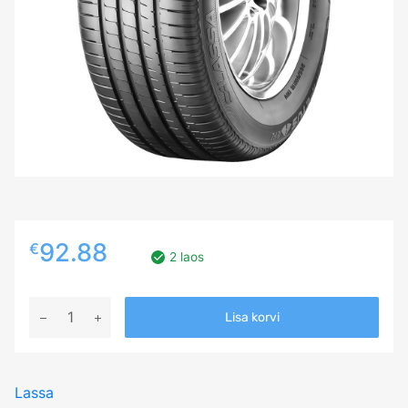
92.88
€
2 laos
225/45R19
Lisa korvi
LASSA
COMPETUS
H/P
Lassa
2