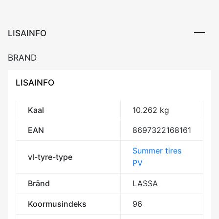
96W
XL
RP
LISAINFO
CBB71
kogus
BRAND
LISAINFO
Kaal
10.262 kg
EAN
8697322168161
Summer tires
vl-tyre-type
PV
Bränd
LASSA
Koormusindeks
96