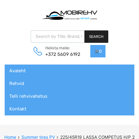
Products search
SEARCH
Helista meile:
0
+372 5609 6192
Skip
Avaleht
to
content
Rehvid
Telli rehvivahetus
Kontakt
Home
Summer tires PV
225/45R19 LASSA COMPETUS H/P 2