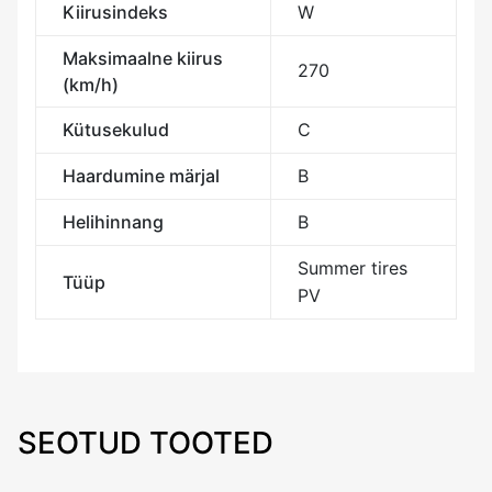
Kiirusindeks
W
Maksimaalne kiirus
270
(km/h)
Kütusekulud
C
Haardumine märjal
B
Helihinnang
B
Summer tires
Tüüp
PV
SEOTUD TOOTED