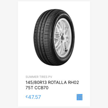
SUMMER TIRES PV
145/80R13 ROTALLA RH02
75T CCB70
47.57
€
Lisa korv