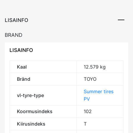
PLUS
102T
DOT22
LISAINFO
DDB71
M+S
BRAND
kogus
LISAINFO
Kaal
12.579 kg
Bränd
TOYO
Summer tires
vl-tyre-type
PV
Koormusindeks
102
Kiirusindeks
T