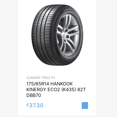
SUMMER TIRES PV
175/65R14 HANKOOK
KINERGY ECO2 (K435) 82T
DBB70
37.30
€
Lisa korvi