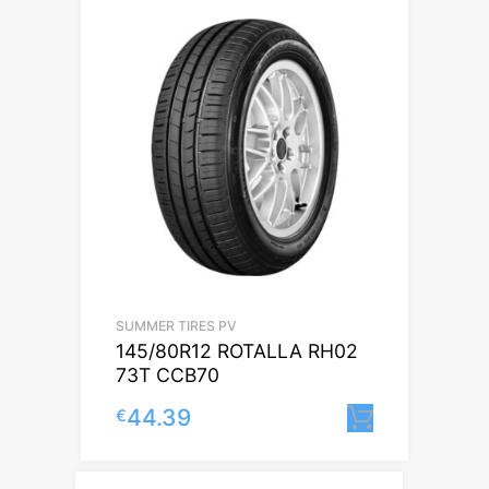
SUMMER TIRES PV
145/80R12 ROTALLA RH02
73T CCB70
44.39
€
Lisa korv