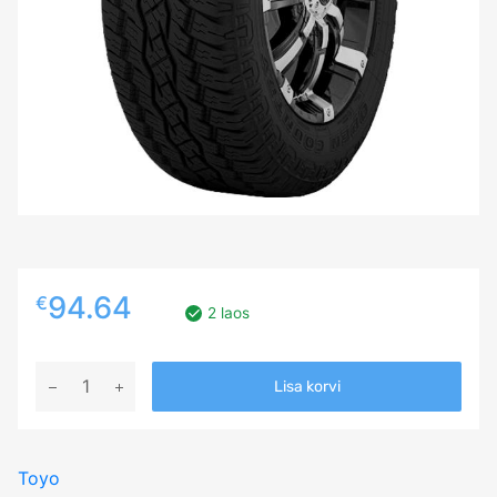
94.64
€
2 laos
215/80R15
Lisa korvi
TOYO
OPEN
COUNTRY
Toyo
A/T