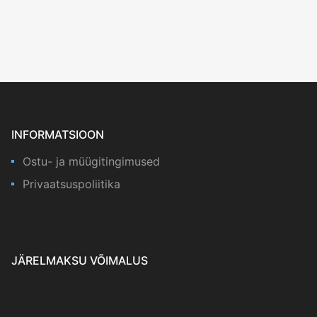
INFORMATSIOON
Ostu- ja müügitingimused
Privaatsuspoliitika
JÄRELMAKSU VÕIMALUS