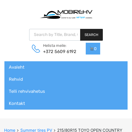
Products search
SEARCH
Helista meile:
0
+372 5609 6192
Skip
Avaleht
to
content
Rehvid
Telli rehvivahetus
Kontakt
Home
Summer tires PV
215/80R15 TOYO OPEN COUNTRY