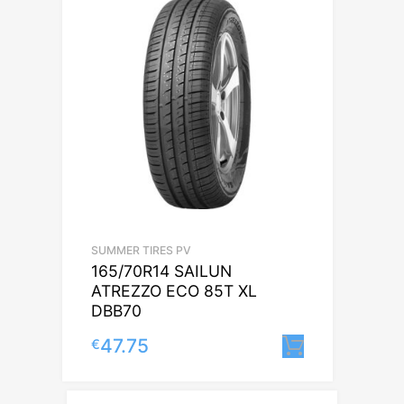
SUMMER TIRES PV
165/70R14 SAILUN
ATREZZO ECO 85T XL
DBB70
47.75
€
Lisa korvi