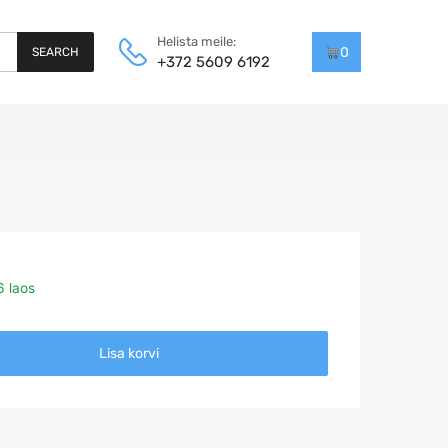
Helista meile:
0
SEARCH
+372 5609 6192
6 laos
Lisa korvi