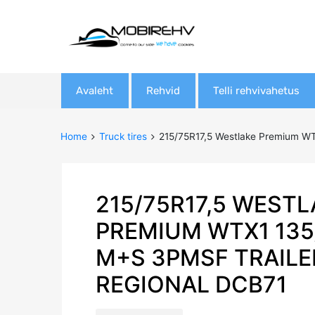
Skip
Avaleht
Rehvid
Telli rehvivahetus
to
content
Home
Truck tires
215/75R17,5 Westlake Premium W
215/75R17,5 WESTL
PREMIUM WTX1 135
M+S 3PMSF TRAILE
REGIONAL DCB71