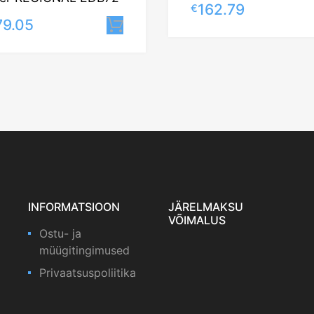
162.79
€
79.05
Lisa korvi
INFORMATSIOON
JÄRELMAKSU
VÕIMALUS
Ostu- ja
müügitingimused
Privaatsuspoliitika