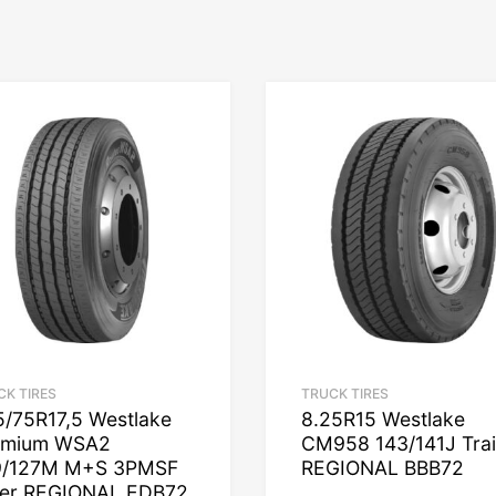
CK TIRES
TRUCK TIRES
/75R17,5 Westlake
8.25R15 Westlake
emium WSA2
CM958 143/141J Trai
9/127M M+S 3PMSF
REGIONAL BBB72
eer REGIONAL EDB72