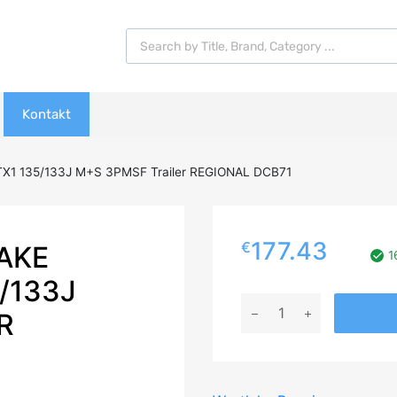
Products search
Kontakt
TX1 135/133J M+S 3PMSF Trailer REGIONAL DCB71
177.43
€
AKE
1
/133J
215/75R17,5
R
Westlake
Premium
WTX1
135/133J