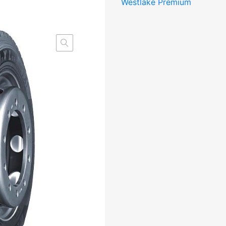
Westlake Premium
M+S
3PMSF
Trailer
REGIONAL
DCB71
kogus