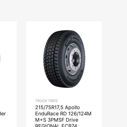
TRUCK TIRES
215/75R17,5 Apollo
ler
EnduRace RD 126/124M
M+S 3PMSF Drive
REGIONAL ECB74