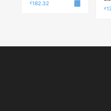
182.32
€
Lisa korvi
1
€