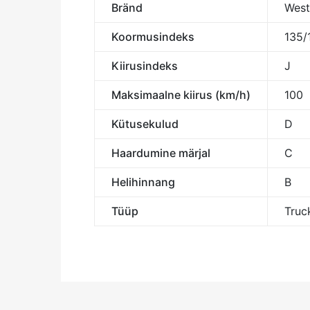
Bränd
West
Koormusindeks
135/
Kiirusindeks
J
Maksimaalne kiirus (km/h)
100
Kütusekulud
D
Haardumine märjal
C
Helihinnang
B
Tüüp
Truck