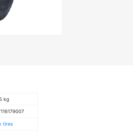
5 kg
116179007
 tires