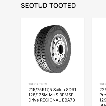
SEOTUD TOOTED
TRUCK TIRES
TRU
215/75R17,5 Sailun SDR1
225
128/126M M+S 3PMSF
Pr
Drive REGIONAL EBA73
12
St