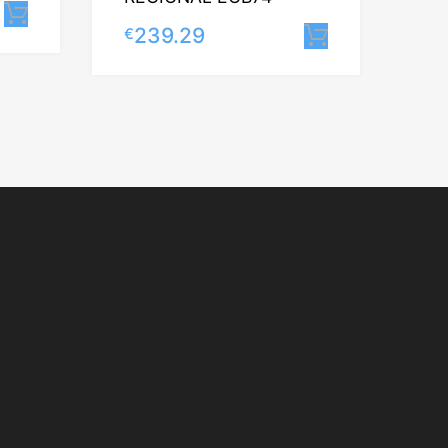
Lisa korvi
239.29
€
Lisa korvi