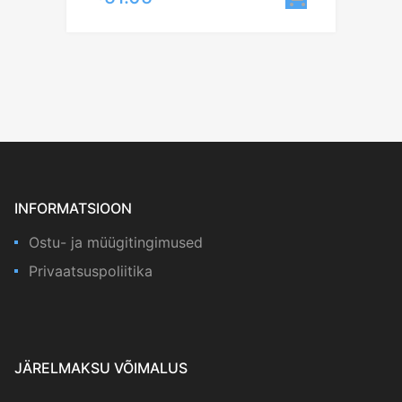
INFORMATSIOON
Ostu- ja müügitingimused
Privaatsuspoliitika
JÄRELMAKSU VÕIMALUS