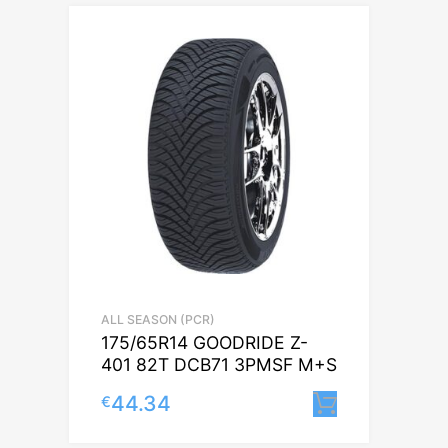
ALL SEASON (PCR)
175/65R14 GOODRIDE Z-
401 82T DCB71 3PMSF M+S
44.34
€
Lisa korvi