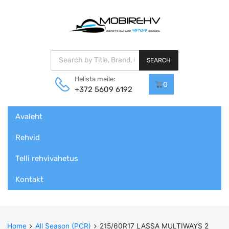
Products search
SEARCH
Helista meile:
0
+372 5609 6192
Skip
Avaleht
to
content
Rehvid
Telli rehvivahetus
Kontakt
Home
All Season (PCR)
215/60R17 LASSA MULTIWAYS 2