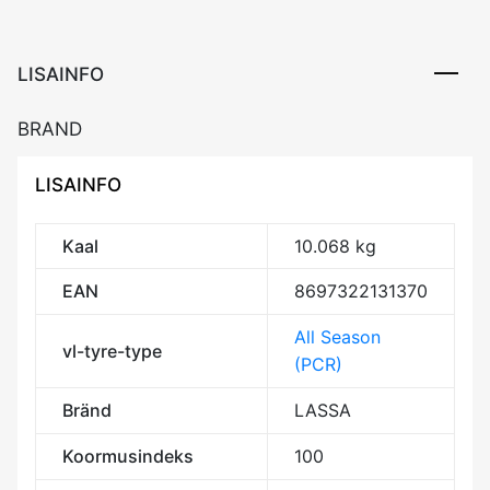
XL
CCB70
3PMSF
LISAINFO
kogus
BRAND
LISAINFO
Kaal
10.068 kg
EAN
8697322131370
All Season
vl-tyre-type
(PCR)
Bränd
LASSA
Koormusindeks
100