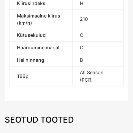
Kiirusindeks
H
Maksimaalne kiirus
210
(km/h)
Kütusekulud
C
Haardumine märjal
C
Helihinnang
B
All Season
Tüüp
(PCR)
SEOTUD TOOTED