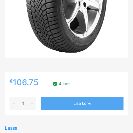
106.75
€
4 laos
215/60R17
Lisa korvi
LASSA
MULTIWAYS
2
Lassa
100H