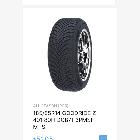
ALL SEASON (PCR)
185/55R14 GOODRIDE Z-
401 80H DCB71 3PMSF
M+S
51.05
€
Lisa korv