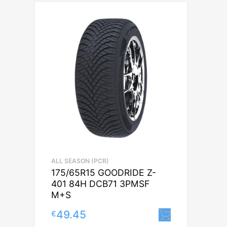
ALL SEASON (PCR)
175/65R15 GOODRIDE Z-
401 84H DCB71 3PMSF
M+S
49.45
€
Lisa korvi