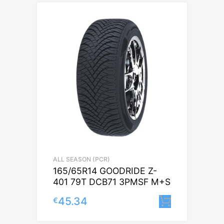
ALL SEASON (PCR)
165/65R14 GOODRIDE Z-
401 79T DCB71 3PMSF M+S
45.34
€
Lisa korv