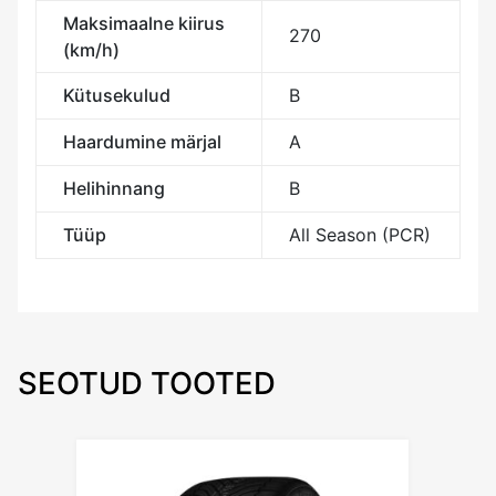
Maksimaalne kiirus
270
(km/h)
Kütusekulud
B
Haardumine märjal
A
Helihinnang
B
Tüüp
All Season (PCR)
SEOTUD TOOTED