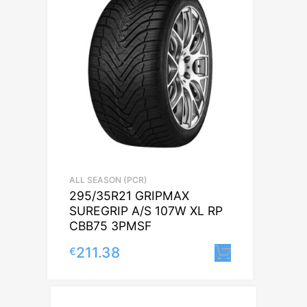
ALL SEASON (PCR)
295/35R21 GRIPMAX
SUREGRIP A/S 107W XL RP
CBB75 3PMSF
211.38
€
Lisa korvi