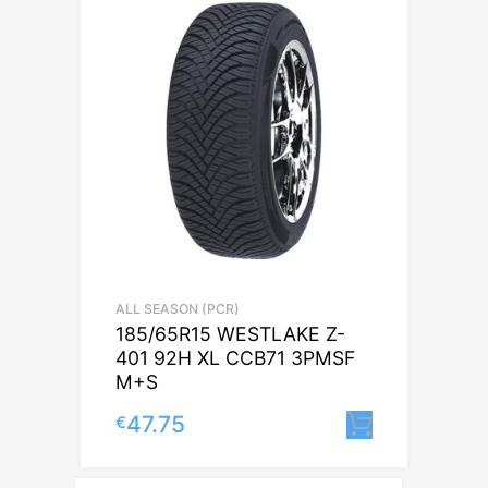
ALL SEASON (PCR)
185/65R15 WESTLAKE Z-
401 92H XL CCB71 3PMSF
M+S
47.75
€
Lisa korv