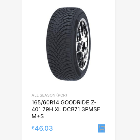
ALL SEASON (PCR)
165/60R14 GOODRIDE Z-
401 79H XL DCB71 3PMSF
M+S
46.03
€
Lisa korvi