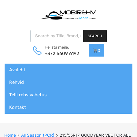
Products search
SEARCH
Helista meile:
0
+372 5609 6192
Skip
Avaleht
to
content
Rehvid
Telli rehvivahetus
Kontakt
Home
All Season (PCR)
215/55R17 GOODYEAR VECTOR ALL