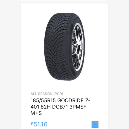
ALL SEASON (PCR)
185/55R15 GOODRIDE Z-
401 82H DCB71 3PMSF
M+S
51.16
€
Lisa korv