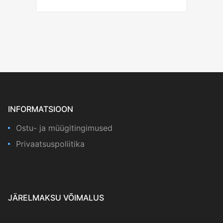
INFORMATSIOON
Ostu- ja müügitingimused
Privaatsuspoliitika
JÄRELMAKSU VÕIMALUS