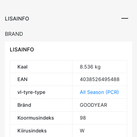
LISAINFO
BRAND
LISAINFO
Kaal
8.536 kg
EAN
4038526495488
vl-tyre-type
All Season (PCR)
Bränd
GOODYEAR
Koormusindeks
98
Kiirusindeks
W