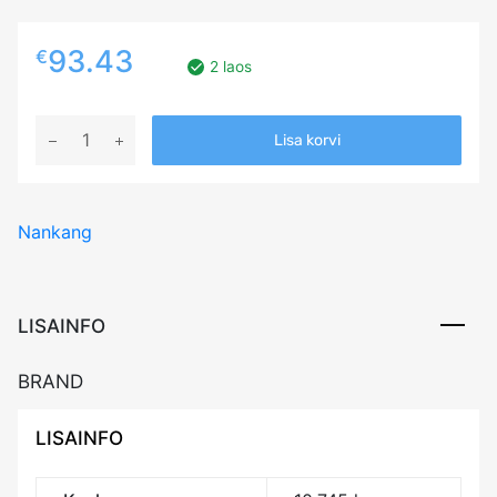
93.43
€
2 laos
215/50R17
Lisa korvi
NANKANG
AS-
2+
Nankang
95Y
XL
CAB71
kogus
LISAINFO
BRAND
LISAINFO