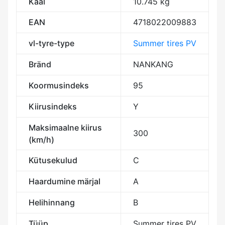
Kaal
10.745 kg
EAN
4718022009883
vl-tyre-type
Summer tires PV
Bränd
NANKANG
Koormusindeks
95
Kiirusindeks
Y
Maksimaalne kiirus
300
(km/h)
Kütusekulud
C
Haardumine märjal
A
Helihinnang
B
Tüüp
Summer tires PV