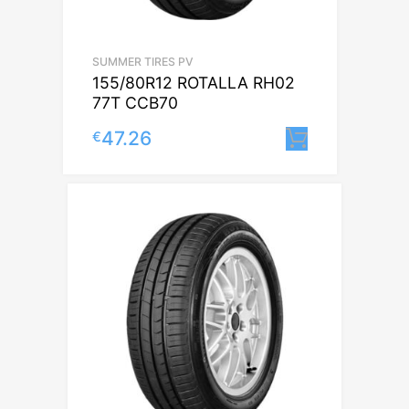
SUMMER TIRES PV
155/80R12 ROTALLA RH02
77T CCB70
47.26
€
Lisa korvi