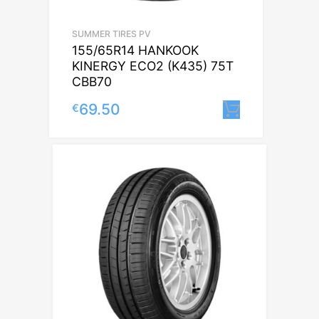
SUMMER TIRES PV
155/65R14 HANKOOK
KINERGY ECO2 (K435) 75T
CBB70
69.50
€
Lisa korvi