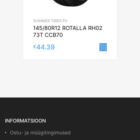
SUMMER TIRES PV
145/80R12 ROTALLA RH02
73T CCB70
44.39
€
Lisa korv
INFORMATSIOON
Ostu- ja müügitingimused