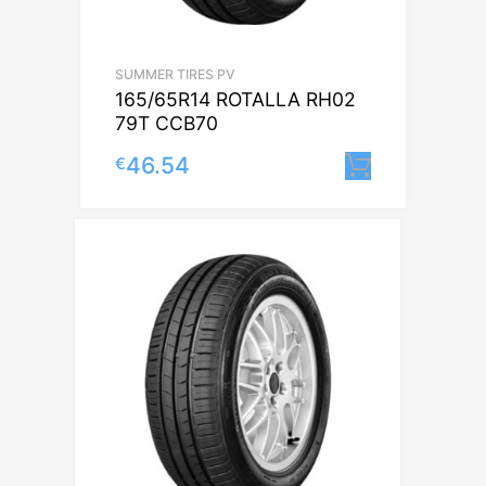
SUMMER TIRES PV
165/65R14 ROTALLA RH02
79T CCB70
46.54
€
Lisa korv