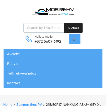
Products search
SEARCH
Helista meile:
0
+372 5609 6192
Skip
Avaleht
to
content
Rehvid
Telli rehvivahetus
Kontakt
Home
Summer tires PV
215/50R17 NANKANG AS-2+ 95Y XL