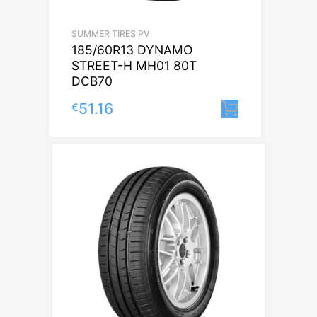
SUMMER TIRES PV
185/60R13 DYNAMO
STREET-H MH01 80T
DCB70
51.16
€
Lisa korvi