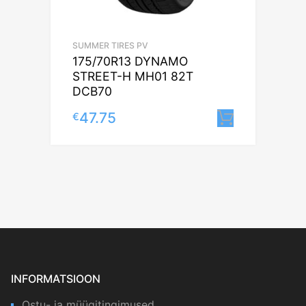
SUMMER TIRES PV
175/70R13 DYNAMO
STREET-H MH01 82T
DCB70
47.75
€
Lisa korv
INFORMATSIOON
Ostu- ja müügitingimused