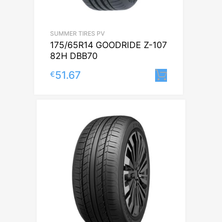
SUMMER TIRES PV
175/65R14 GOODRIDE Z-107
82H DBB70
51.67
€
Lisa korvi