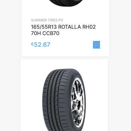
SUMMER TIRES PV
165/55R13 ROTALLA RH02
70H CCB70
52.67
€
Lisa korv