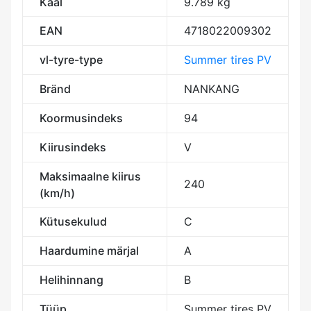
Kaal
9.789 kg
EAN
4718022009302
vl-tyre-type
Summer tires PV
Bränd
NANKANG
Koormusindeks
94
Kiirusindeks
V
Maksimaalne kiirus
240
(km/h)
Kütusekulud
C
Haardumine märjal
A
Helihinnang
B
Tüüp
Summer tires PV