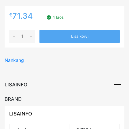
71.34
€
4 laos
205/55R16
Lisa korvi
NANKANG
AS-
2+
Nankang
94V
XL
CAB71
kogus
LISAINFO
BRAND
LISAINFO