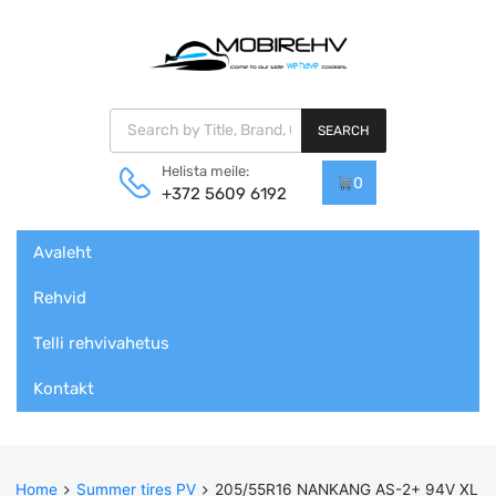
Products search
SEARCH
Helista meile:
0
+372 5609 6192
Skip
Avaleht
to
content
Rehvid
Telli rehvivahetus
Kontakt
Home
Summer tires PV
205/55R16 NANKANG AS-2+ 94V XL