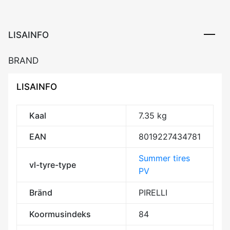
CBB70
kogus
LISAINFO
BRAND
LISAINFO
Kaal
7.35 kg
EAN
8019227434781
Summer tires
vl-tyre-type
PV
Bränd
PIRELLI
Koormusindeks
84