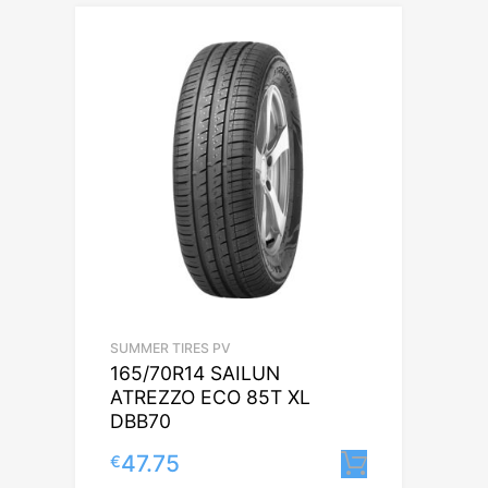
SUMMER TIRES PV
165/70R14 SAILUN
ATREZZO ECO 85T XL
DBB70
47.75
€
Lisa korvi