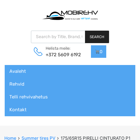
Products search
SEARCH
Helista meile:
0
+372 5609 6192
Skip
Avaleht
to
content
Rehvid
Telli rehvivahetus
Kontakt
Home
Summer tires PV
175/65R15 PIRELLI CINTURATO P1