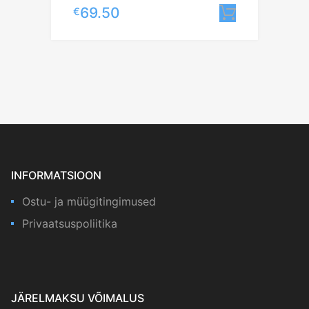
69.50
€
Lisa korv
INFORMATSIOON
Ostu- ja müügitingimused
Privaatsuspoliitika
JÄRELMAKSU VÕIMALUS