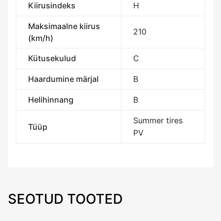
Kiirusindeks
H
Maksimaalne kiirus
210
(km/h)
Kütusekulud
C
Haardumine märjal
B
Helihinnang
B
Summer tires
Tüüp
PV
SEOTUD TOOTED