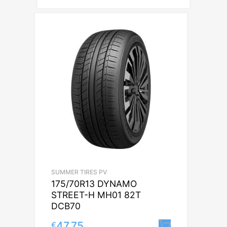
SUMMER TIRES PV
175/70R13 DYNAMO
STREET-H MH01 82T
DCB70
47.75
€
Lisa korvi