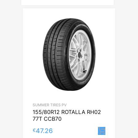
SUMMER TIRES PV
155/80R12 ROTALLA RH02
77T CCB70
47.26
€
Lisa korv