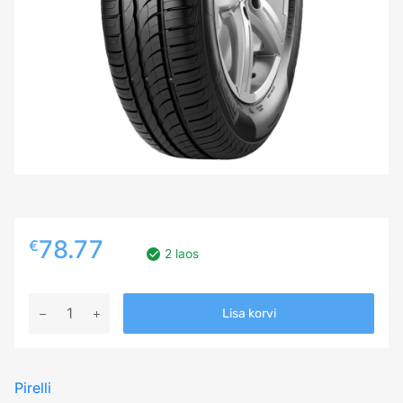
78.77
€
2 laos
175/65R15
Lisa korvi
PIRELLI
CINTURATO
P1
Pirelli
84H